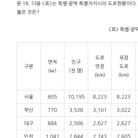
문 18. 다음 <표>는 특별·광역·특별자치시의 도로현황이다.
옳은 것은?
<표> 특별·
도로
포장
면적
인구
구분
연장
도로
(㎢)
(천 명)
(km)
(km)
서울
605
10,195
8,223
8,223
부산
770
3,538
3,101
3,022
대구
884
2,506
2,627
2,627
인천
1,041
2,844
2,743
2,605