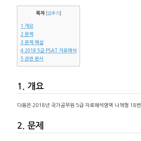
자
목차
[
감추기
]
1
개요
2
문제
3
문제 해설
4
2018 5급 PSAT 자료해석
5
관련 문서
개요
다음은 2018년 국가공무원 5급 자료해석영역 나책형 18번
문제