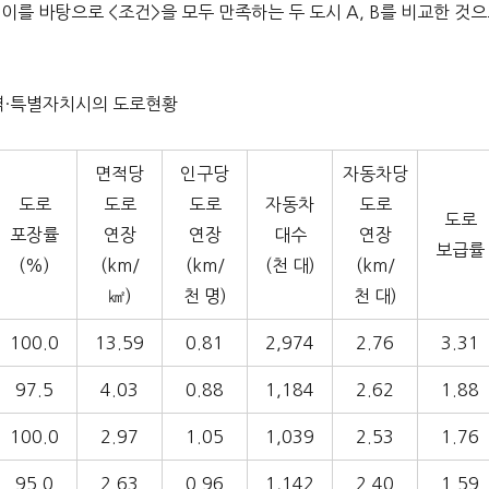
 이를 바탕으로 <조건>을 모두 만족하는 두 도시 A, B를 비교한 것
광역·특별자치시의 도로현황
면적당
인구당
자동차당
도로
도로
도로
자동차
도로
도로
포장률
연장
연장
대수
연장
보급률
(%)
(km/
(km/
(천 대)
(km/
㎢)
천 명)
천 대)
100.0
13.59
0.81
2,974
2.76
3.31
97.5
4.03
0.88
1,184
2.62
1.88
100.0
2.97
1.05
1,039
2.53
1.76
95.0
2.63
0.96
1,142
2.40
1.59