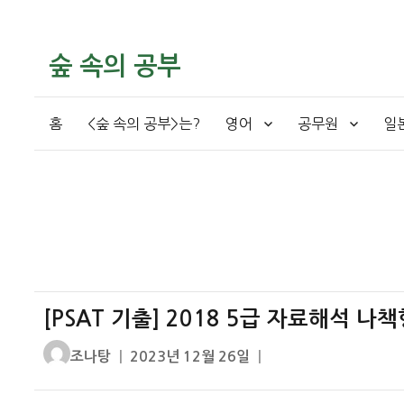
숲 속의 공부
홈
<숲 속의 공부>는?
영어
공무원
일
[PSAT 기출] 2018 5급 자료해석 나
글
작
조나탕
2023년 12월 26일
쓴
성
이
일