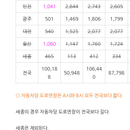
인천
1,041
2,844
2,743
2,605
광주
501
1,469
1,806
1,799
대전
540
1,525
2,077
2,077
울산
1,060
1,147
1,760
1,724
세종
465
113
412
334
100,18
106,44
전국
50,948
87,798
8
0
○ 자동차당 도로연장은 A시와 B시 모두 전국보다 짧다.
세종의 경우 자동차당 도로연장이 전국보다 길다.
세종은 제외된다.