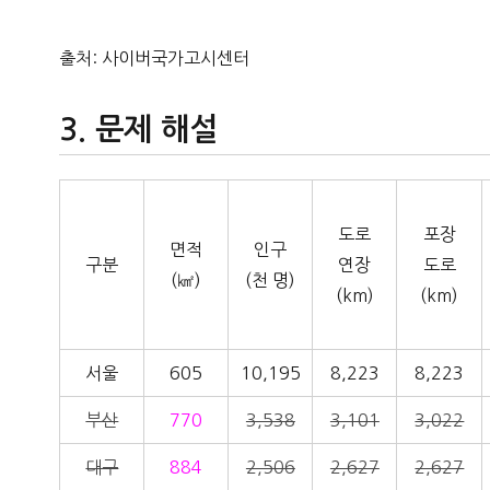
출처: 사이버국가고시센터
문제 해설
도로
포장
면적
인구
구분
연장
도로
(㎢)
(천 명)
(km)
(km)
서울
605
10,195
8,223
8,223
부산
770
3,538
3,101
3,022
대구
884
2,506
2,627
2,627