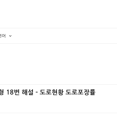
본어
책형 18번 해설 – 도로현황 도로포장률