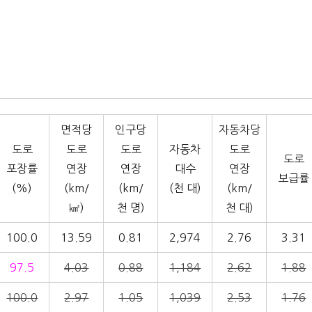
면적당
인구당
자동차당
도로
도로
도로
자동차
도로
도로
포장률
연장
연장
대수
연장
보급률
(%)
(km/
(km/
(천 대)
(km/
㎢)
천 명)
천 대)
100.0
13.59
0.81
2,974
2.76
3.31
97.5
4.03
0.88
1,184
2.62
1.88
100.0
2.97
1.05
1,039
2.53
1.76