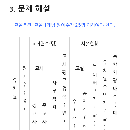
문제 해설
－교실조건: 교실 1개당 원아수가 25명 이하여야 한다.
교직원수(명)
시설현황
교
통
유
사
학
놀
원
교사
교실
치
평
차
이
아
원
유
균
량
사
터
수
총
치
경
대
무
면
(
총
면
원
력
수
직
적
명
수
면
적
(
(
정
준
원
(
)
(
적
(
년
대
교
교
㎡
개
(
㎡
)
)
사
사
)
)
㎡
)