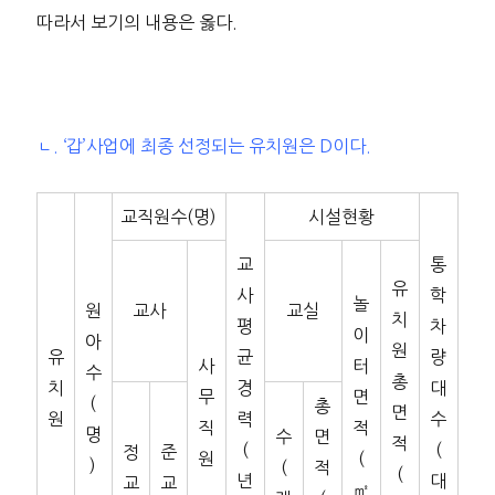
따라서 보기의 내용은 옳다.
ㄴ. ‘갑’사업에 최종 선정되는 유치원은 D이다.
교직원수(명)
시설현황
교
통
유
사
학
놀
원
교사
교실
치
평
차
이
아
원
유
균
량
사
터
수
총
치
경
대
무
면
(
총
면
원
력
수
직
적
명
수
면
적
(
(
정
준
원
(
)
(
적
(
년
대
교
교
㎡