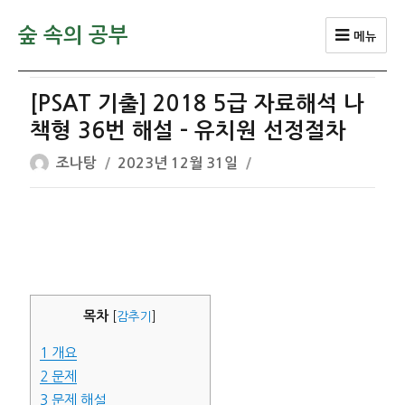
숲 속의 공부
메뉴
[PSAT 기출] 2018 5급 자료해석 나
책형 36번 해설 – 유치원 선정절차
글
작
조나탕
2023년 12월 31일
쓴
성
이
일
자
목차
[
감추기
]
1
개요
2
문제
3
문제 해설