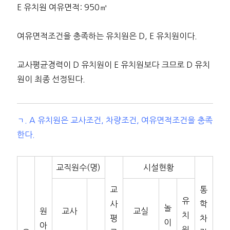
E 유치원 여유면적: 950㎡
여유면적조건을 충족하는 유치원은 D, E 유치원이다.
교사평균경력이 D 유치원이 E 유치원보다 크므로 D 유치
원이 최종 선정된다.
ㄱ. A 유치원은 교사조건, 차량조건, 여유면적조건을 충족
한다.
교직원수(명)
시설현황
교
통
유
사
학
놀
원
교사
교실
치
평
차
이
아
원