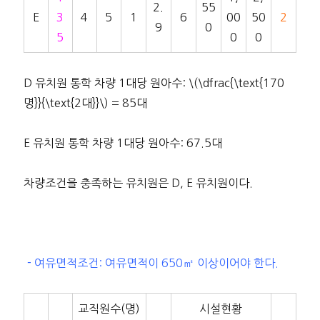
2.
55
E
3
4
5
1
6
00
50
2
9
0
5
0
0
D 유치원 통학 차량 1대당 원아수: \(\dfrac{\text{170
명}}{\text{2대}}\) = 85대
E 유치원 통학 차량 1대당 원아수: 67.5대
차량조건을 충족하는 유치원은 D, E 유치원이다.
－여유면적조건: 여유면적이 650㎡ 이상이어야 한다.
교직원수(명)
시설현황