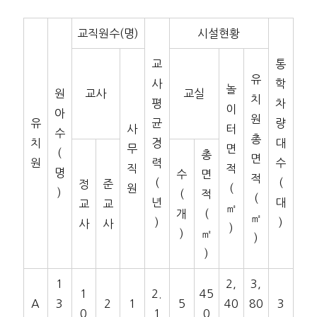
교직원수(명)
시설현황
교
통
유
사
학
놀
원
교사
교실
치
평
차
이
아
원
유
균
량
사
터
수
총
치
경
대
무
면
(
총
면
원
력
수
직
적
명
수
면
적
(
(
정
준
원
(
)
(
적
(
년
대
교
교
㎡
개
(
㎡
)
)
사
사
)
)
㎡
)
)
1
2,
3,
1
2.
45
A
3
2
1
5
40
80
3
0
1
0