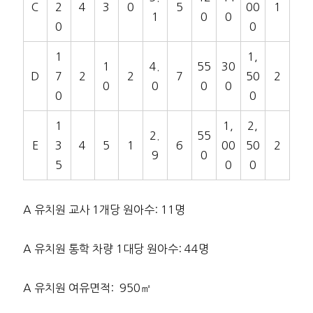
C
2
4
3
0
5
00
1
1
0
0
0
0
1
1,
1
4.
55
30
D
7
2
2
7
50
2
0
0
0
0
0
0
1
1,
2,
2.
55
E
3
4
5
1
6
00
50
2
9
0
5
0
0
A 유치원 교사 1개당 원아수: 11명
A 유치원 통학 차량 1대당 원아수: 44명
A 유치원 여유면적: 950㎡