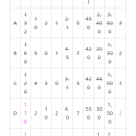
)
1
2,
3,
1
2.
45
A
3
2
1
5
40
80
3
0
1
0
2
0
0
1
1,
4.
42
20
B
6
5
0
1
7
30
2
5
0
0
0
0
1
1,
3.
42
44
C
2
4
3
0
5
00
1
1
0
0
0
0
1
1,
1
4.
55
30
D
7
2
2
7
50
2
0
0
0
0
0
0
1
1,
2,