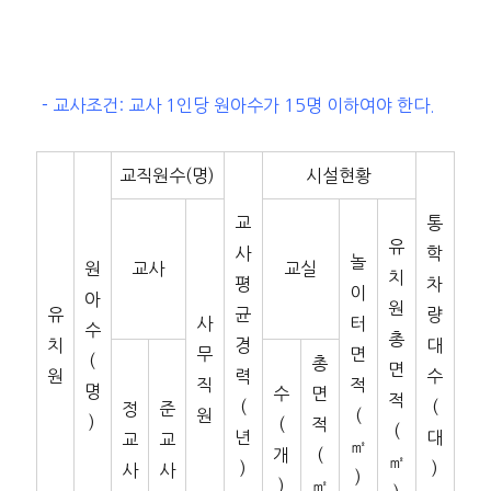
－교사조건: 교사 1인당 원아수가 15명 이하여야 한다.
교직원수(명)
시설현황
교
통
유
사
학
놀
원
교사
교실
치
평
차
이
아
원
유
균
량
사
터
수
총
치
경
대
무
면
(
총
면
원
력
수
직
적
명
수
면
적
(
(
정
준
원
(
)
(
적
(
년
대
교
교
㎡
개
(
㎡
)
)
사
사
)
)
㎡