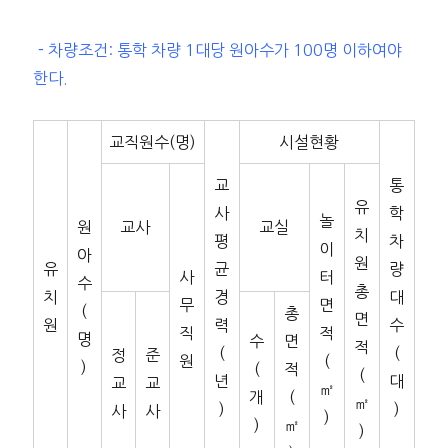
－차량조건: 통학 차량 1대당 원아수가 100명 이하여야
한다.
교직원수(명)
시설현황
교
통
유
사
학
놀
원
교사
교실
치
평
차
이
아
원
유
균
량
사
터
수
총
치
경
대
무
면
(
총
면
원
력
수
직
적
명
수
면
적
(
(
정
준
원
(
)
(
적
(
년
대
교
교
㎡
개
(
㎡
)
)
사
사
)
)
㎡
)