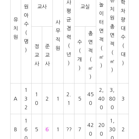
유
사
학
놀
원
교사
교실
치
평
차
이
아
원
유
균
량
사
터
수
총
치
경
대
무
면
(
총
면
원
력
수
직
적
명
수
면
적
(
(
정
준
원
(
)
(
적
(
년
대
교
교
㎡
개
(
㎡
)
)
사
사
)
)
㎡
)
)
1
2,
3,
1
2.
45
A
3
2
1
5
40
80
3
0
1
0
2
0
0
1
1,
42
20
B
6
5
6
1
??
7
30
2
0
0
0
0