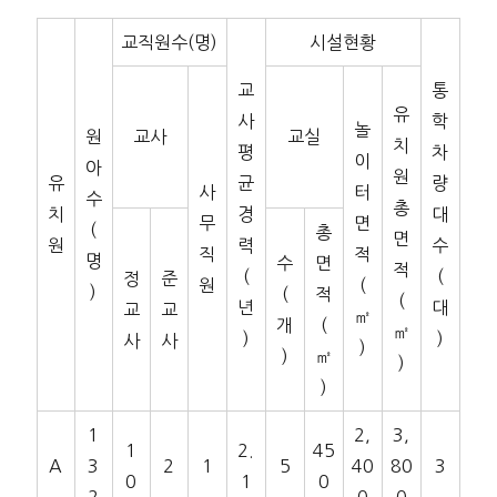
교직원수(명)
시설현황
교
통
유
사
학
놀
원
교사
교실
치
평
차
이
아
원
유
균
량
사
터
수
총
치
경
대
무
면
(
총
면
원
력
수
직
적
명
수
면
적
(
(
정
준
원
(
)
(
적
(
년
대
교
교
㎡
개
(
㎡
)
)
사
사
)
)
㎡
)
)
1
2,
3,
1
2.
45
A
3
2
1
5
40
80
3
0
1
0