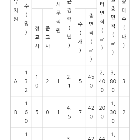
유
균
량
사
터
수
총
치
경
대
무
면
(
총
면
원
력
수
직
적
명
수
면
적
(
(
정
준
원
(
)
(
적
(
년
대
교
교
㎡
개
(
㎡
)
)
사
사
)
)
㎡
)
)
1
2,
3,
1
2.
45
A
3
2
1
5
40
80
3
0
1
0
2
0
0
1
1,
4.
42
20
B
6
5
0
1
7
30
2
5
0
0
0
0
1
1,
3.
42
44