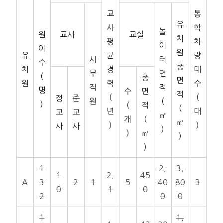
교
통
유
사
학
놀
원
교사
교실
치
평
차
이
아
원
유
균
량
사
터
수
총
치
경
대
무
면
(
총
면
원
력
수
직
적
명
수
면
적
(
(
정
준
원
(
)
(
적
(
년
대
교
교
㎡
개
(
㎡
)
)
사
사
)
)
㎡
)
)
1
2,
3,
1
2.
45
A
3
2
1
5
40
80
3
0
1
0
2
0
0
1
1,