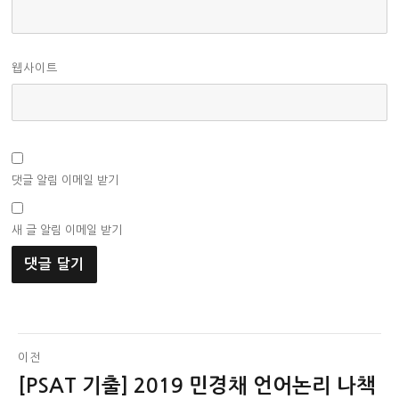
웹사이트
댓글 알림 이메일 받기
새 글 알림 이메일 받기
글
이전
[PSAT 기출] 2019 민경채 언어논리 나책
이
탐