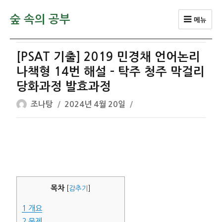
숲 속의 공부
메뉴
[PSAT 기출] 2019 민경채 언어논리
나책형 14번 해설 – 탁주 청주 막걸리
당화과정 발효과정
글
작
조나탕
2024년 4월 20일
쓴
성
이
일
자
목차
[
감추기
]
1
개요
2
문제