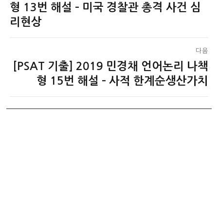
전
형 13번 해설 – 미국 경찰관 총격 사건 심
색
글:
리현상
다음
[PSAT 기출] 2019 민경채 언어논리 나책
다
음
형 15번 해설 – 사적 한계순생산가치
글: