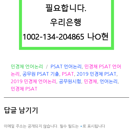
카
태
민경채 언어논리
PSAT 언어논리
,
민경채 PSAT 언어
테
그
논리
,
공무원 PSAT 기출
,
PSAT
,
2019 민경채 PSAT
,
고
2019 민경채 언어논리
,
공무원시험
,
민경채
,
언어논리
,
리
민경채 PSAT
답글 남기기
이메일 주소는 공개되지 않습니다.
필수 필드는
*
로 표시됩니다