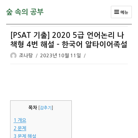
숲 속의 공부
메뉴
[PSAT 기출] 2020 5급 언어논리 나
책형 4번 해설 – 한국어 알타이어족설
글
작
조나탕
2023년 10월 11일
쓴
성
이
일
자
목차
[
감추기
]
1
개요
2
문제
3
문제 해설