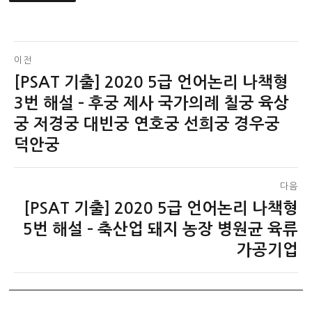
글
이전
[PSAT 기출] 2020 5급 언어논리 나책형
이
탐
전
3번 해설 – 후궁 제사 국가의례 칠궁 육상
색
글:
궁 저경궁 대빈궁 연호궁 선희궁 경우궁
덕안궁
다음
[PSAT 기출] 2020 5급 언어논리 나책형
다
음
5번 해설 – 축산업 돼지 농장 병원균 육류
글:
가공기업