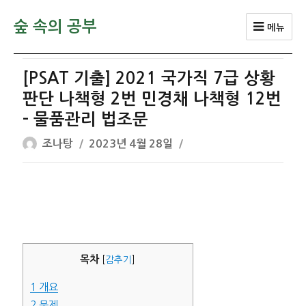
숲 속의 공부
메뉴
[PSAT 기출] 2021 국가직 7급 상황
판단 나책형 2번 민경채 나책형 12번
– 물품관리 법조문
글
작
조나탕
2023년 4월 28일
쓴
성
이
일
자
목차
[
감추기
]
1
개요
2
문제