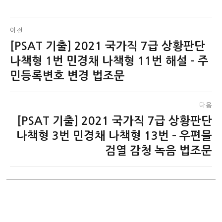
글
이전
[PSAT 기출] 2021 국가직 7급 상황판단
이
탐
전
나책형 1번 민경채 나책형 11번 해설 – 주
색
글:
민등록변호 변경 법조문
다음
[PSAT 기출] 2021 국가직 7급 상황판단
다
음
나책형 3번 민경채 나책형 13번 – 우편물
글:
검열 감청 녹음 법조문