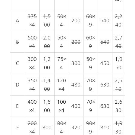
375
1,5
50×
60×
2,2
A
200
540
×4
00
4
9
40
500
2,0
50×
60×
2,7
B
200
540
×4
00
4
9
40
300
1,2
75×
50×
1,9
C
300
450
×4
00
4
9
50
350
1,4
120
70×
2,5
D
480
630
×4
00
×4
9
10
400
1,6
100
70×
2,6
E
400
630
×4
00
×4
9
30
200
80×
90×
1,9
F
800
320
810
×4
4
9
30