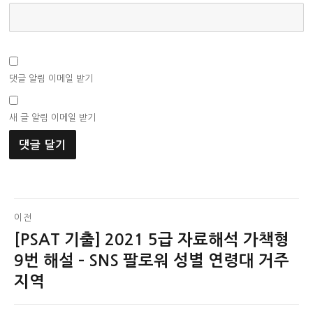
댓글 알림 이메일 받기
새 글 알림 이메일 받기
글
이전
[PSAT 기출] 2021 5급 자료해석 가책형
이
탐
전
9번 해설 – SNS 팔로워 성별 연령대 거주
색
글:
지역