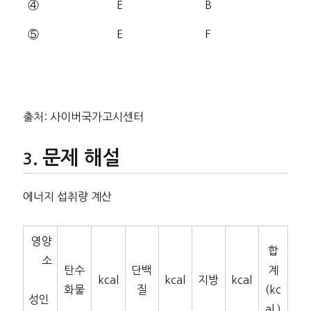
④
E
B
⑤
E
F
출처: 사이버국가고시센터
문제 해설
에너지 섭취량 계산
영양
합
소
탄수
단백
계
kcal
kcal
지방
kcal
화물
질
(kc
성인
al )