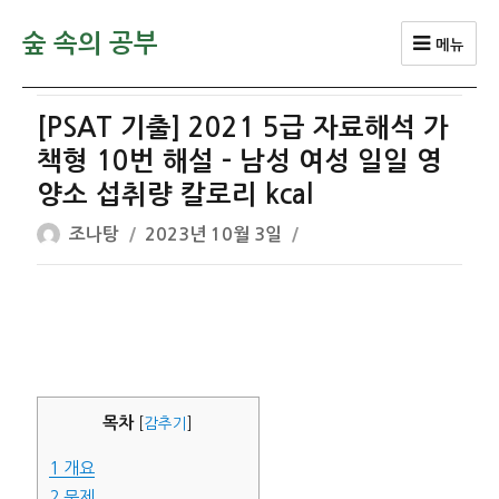
숲 속의 공부
메뉴
[PSAT 기출] 2021 5급 자료해석 가
책형 10번 해설 – 남성 여성 일일 영
양소 섭취량 칼로리 kcal
글
작
조나탕
2023년 10월 3일
쓴
성
이
일
자
목차
[
감추기
]
1
개요
2
문제