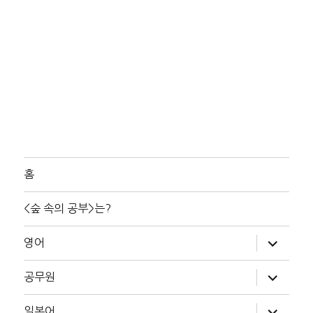
홈
<숲 속의 공부>는?
하
영어
위
메
뉴
하
공무원
확
위
장
메
뉴
하
일본어