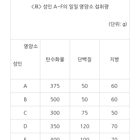
<표> 성인 A~F의 일일 영양소 섭취량
(단위: g)
영양소
탄수화물
단백질
지방
성인
A
375
50
60
B
500
50
60
C
300
75
50
D
350
120
70
E
400
100
70