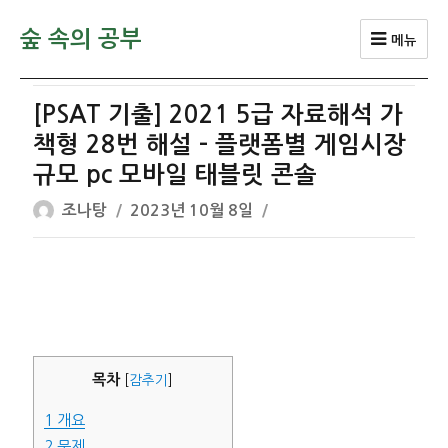
숲 속의 공부
메뉴
[PSAT 기출] 2021 5급 자료해석 가
책형 28번 해설 – 플랫폼별 게임시장
규모 pc 모바일 태블릿 콘솔
글
작
조나탕
2023년 10월 8일
쓴
성
이
일
자
목차
[
감추기
]
1
개요
2
문제