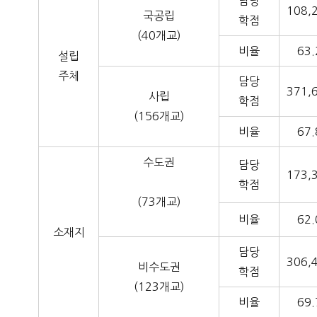
담당
108,
국공립
학점
(40개교)
비율
63.
설립
주체
담당
371,
사립
학점
(156개교)
비율
67.
수도권
담당
173,
학점
(73개교)
비율
62.
소재지
담당
306,
비수도권
학점
(123개교)
비율
69.