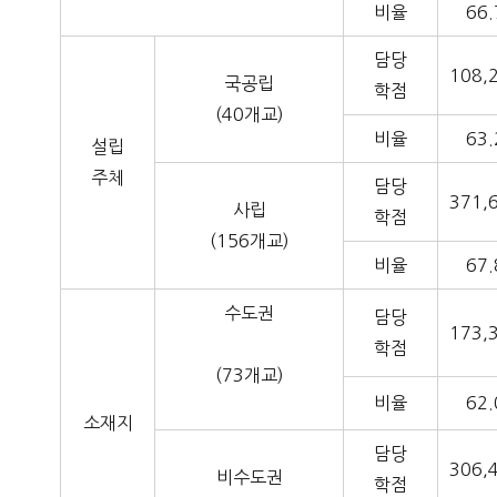
비율
66.
담당
108,
국공립
학점
(40개교)
비율
63.
설립
주체
담당
371,
사립
학점
(156개교)
비율
67.
수도권
담당
173,
학점
(73개교)
비율
62.
소재지
담당
306,
비수도권
학점