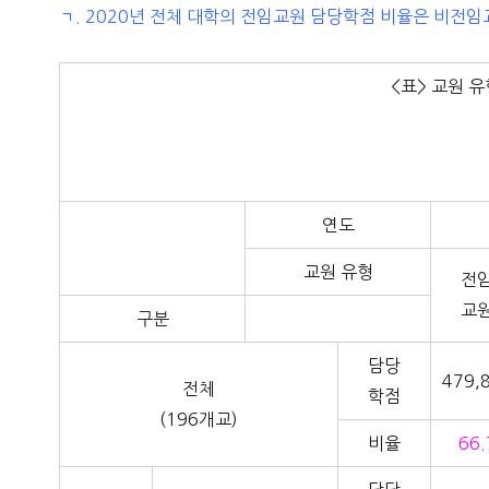
ㄱ. 2020년 전체 대학의 전임교원 담당학점 비율은 비전임
<표> 교원 
연도
교원 유형
전
교
구분
담당
479,
전체
학점
(196개교)
비율
66.