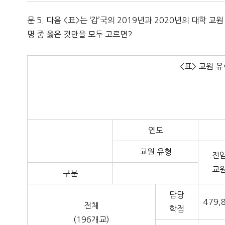
문 5. 다음 <표>는 ‘갑’국의 2019년과 2020년의 대학
명 중 옳은 것만을 모두 고르면?
<표> 교원 
연도
교원 유형
전
교
구분
담당
479,
전체
학점
(196개교)