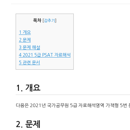
이
일
자
목차
[
감추기
]
1
개요
2
문제
3
문제 해설
4
2021 5급 PSAT 자료해석
5
관련 문서
개요
다음은 2021년 국가공무원 5급 자료해석영역 가책형 5번 
문제