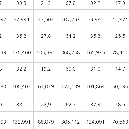
7
33.3
21.3
67.8
32.2
17.3
237
62,934
47,504
107,793
59,980
42,824
2
36.8
27.8
64.2
35.8
25.5
639
176,460
105,394
368,758
165,975
78,441
8
32.2
19.2
69.0
31.0
14.7
383
106,403
64,019
171,439
101,864
50,696
0
38.0
22.9
62.7
37.3
18.5
493
132,991
88,879
305,112
124,091
70,569