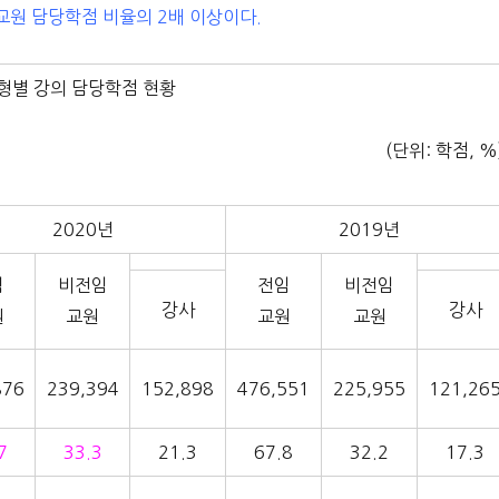
교원 담당학점 비율의 2배 이상이다.
유형별 강의 담당학점 현황
(단위: 학점, %
2020년
2019년
임
비전임
전임
비전임
강사
강사
원
교원
교원
교원
876
239,394
152,898
476,551
225,955
121,26
7
33.3
21.3
67.8
32.2
17.3