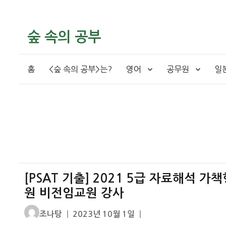
숲 속의 공부
홈
<숲 속의 공부>는?
영어
공무원
일
[PSAT 기출] 2021 5급 자료해석 가
원 비전임교원 강사
글
작
조나탕
2023년 10월 1일
쓴
성