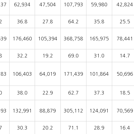
237
62,934
47,504
107,793
59,980
42,824
2
36.8
27.8
64.2
35.8
25.5
639
176,460
105,394
368,758
165,975
78,441
8
32.2
19.2
69.0
31.0
14.7
383
106,403
64,019
171,439
101,864
50,696
0
38.0
22.9
62.7
37.3
18.5
493
132,991
88,879
305,112
124,091
70,569
7
30.3
20.2
71.1
28.9
16.4