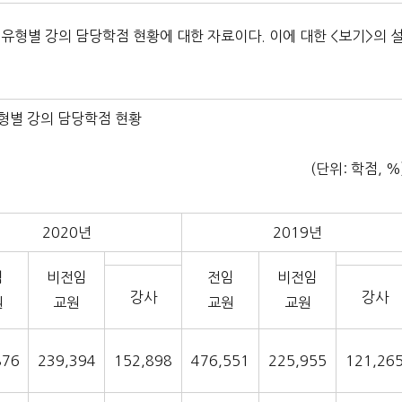
 교원 유형별 강의 담당학점 현황에 대한 자료이다. 이에 대한 <보기>의 
유형별 강의 담당학점 현황
(단위: 학점, %
2020년
2019년
임
비전임
전임
비전임
강사
강사
원
교원
교원
교원
876
239,394
152,898
476,551
225,955
121,26