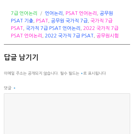
카
태
7급 언어논리
언어논리
,
PSAT 언어논리
,
공무원
테
그
PSAT 기출
,
PSAT
,
공무원 국가직 7급
,
국가직 7급
고
PSAT
,
국가직 7급 PSAT 언어논리
,
2022 국가직 7급
리
PSAT 언어논리
,
2022 국가직 7급 PSAT
,
공무원시험
답글 남기기
이메일 주소는 공개되지 않습니다.
필수 필드는
*
로 표시됩니다
댓글
*