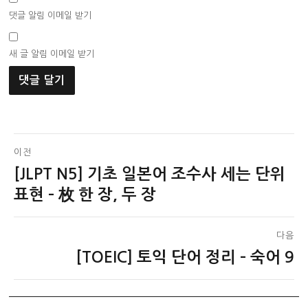
댓글 알림 이메일 받기
새 글 알림 이메일 받기
글
이전
[JLPT N5] 기초 일본어 조수사 세는 단위
이
탐
전
표현 – 枚 한 장, 두 장
색
글:
다음
[TOEIC] 토익 단어 정리 – 숙어 9
다
음
글: