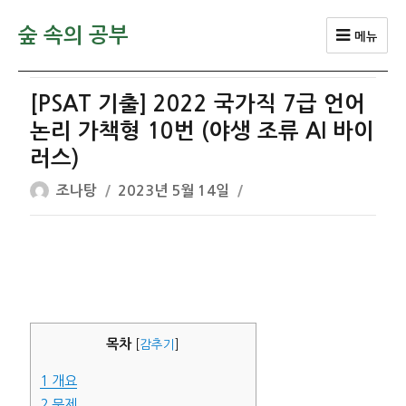
숲 속의 공부
메뉴
[PSAT 기출] 2022 국가직 7급 언어
논리 가책형 10번 (야생 조류 AI 바이
러스)
글
작
조나탕
2023년 5월 14일
쓴
성
이
일
자
목차
[
감추기
]
1
개요
2
문제