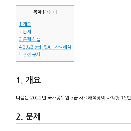
자
목차
[
감추기
]
1
개요
2
문제
3
문제 해설
4
2022 5급 PSAT 자료해석
5
관련 문서
개요
다음은 2022년 국가공무원 5급 자료해석영역 나책형 15번
문제