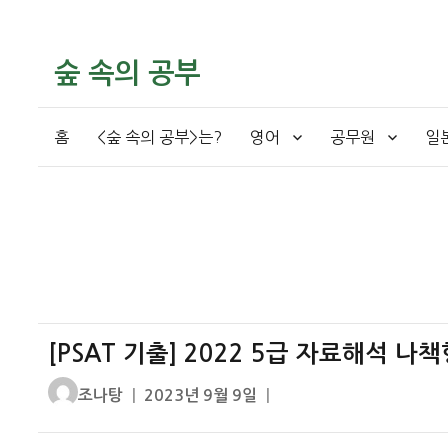
숲 속의 공부
홈
<숲 속의 공부>는?
영어
공무원
일
[PSAT 기출] 2022 5급 자료해석 
글
작
조나탕
2023년 9월 9일
쓴
성
이
일