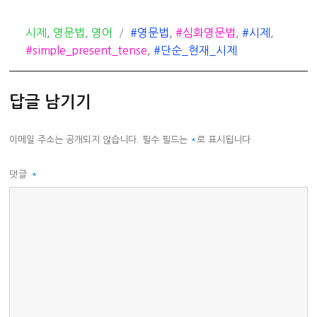
카
태
시제
,
영문법
,
영어
#영문법
,
#심화영문법
,
#시제
,
테
그
#simple_present_tense
,
#단순_현재_시제
고
리
답글 남기기
이메일 주소는 공개되지 않습니다.
필수 필드는
*
로 표시됩니다
댓글
*