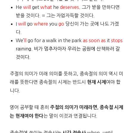
He
will
get
what
he
deserves
. 그가 받을 만하다면
받을 것이다. = 그는 자업자득할 것이다.
I
will
go
where
you
go
당신이 가는 곳에 나도 가겠
다.
We’
ll
go for a walk in the park
as soon as
it
stops
raining. 비가 멈추자마자 우리는 공원에 산책하러 갈
것이다.
주절의 의미가 미래 의미를 뜻하고, 종속절의 의미 역시 미
래를 뜻한다면 종속절의 시제는 반드시
여야 합
현재 시제
니다.
영어 공부할 때 흔히
주절의 의미가 미래라면, 종속절 시제
는 말이 이것과 연결됩니다.
는 현재여야 한다
종속절에 쓰이는 접속사는
when, until,
시간 접속사