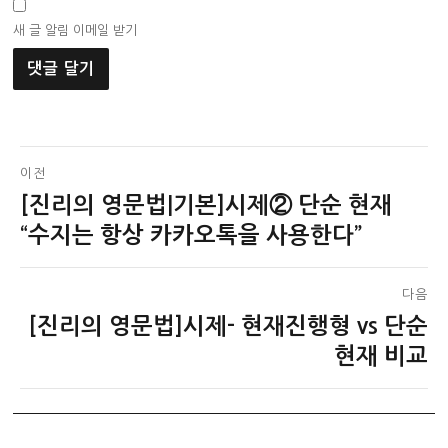
새 글 알림 이메일 받기
글
이전
[진리의 영문법|기본]시제② 단순 현재
이
탐
전
“수지는 항상 카카오톡을 사용한다”
색
글:
다음
[진리의 영문법]시제- 현재진행형 vs 단순
다
음
현재 비교
글: