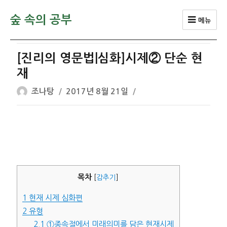
숲 속의 공부
메뉴
[진리의 영문법|심화]시제② 단순 현
재
글
작
조나탕
2017년 8월 21일
쓴
성
이
일
자
목차
[
감추기
]
1
현재 시제 심화편
2
유형
2.1
①종속절에서 미래의미를 담은 현재시제