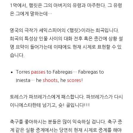
1막에서, 햄릿은 그의 아버지의 유령과 마주한다. 그 유령
은 그에게 말하는데…
영국의 극작가 셰익스피어의 <햄릿>이라는 희곡입니다.
희곡의 특성상 인물 사이의 대화 전후 혹은 중간에 상황 설
명 요약이 들어가는데 이때에도 현재 시제로 표현할 수 있
습니다.
Torres
passes
to Fabregas… Fabregas to
Iniesta… he
shoots
, he
scores
!
토레스가 파브레가스에게 패스합니다. 파브레가스가 다시
이니에스타한테 넘기고, 슛! 골입니다!!!
축구를 좋아하시는 분들은 많이 익숙하실 겁니다. 축구 중
계 같은 실황 중계에서는 당연히 현재 시제로 중계를 해야