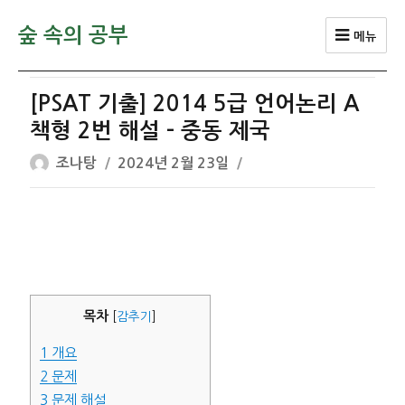
숲 속의 공부
메뉴
[PSAT 기출] 2014 5급 언어논리 A
책형 2번 해설 – 중동 제국
글
작
조나탕
2024년 2월 23일
쓴
성
이
일
자
목차
[
감추기
]
1
개요
2
문제
3
문제 해설