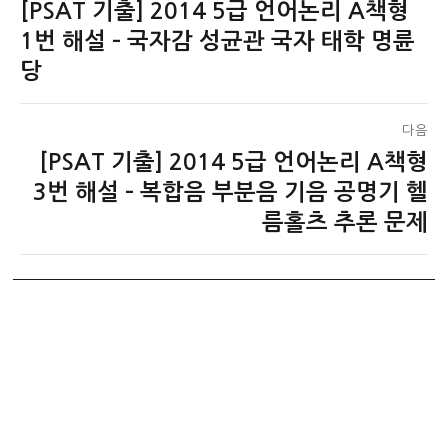
[PSAT 기출] 2014 5급 언어논리 A책형
이
탐
전
1번 해설 – 국자감 성균관 국자 태학 명륜
색
글:
당
다음
[PSAT 기출] 2014 5급 언어논리 A책형
다
음
3번 해설 – 복합음 부분음 기음 공명기 헬
글:
름홀츠 추론 문제