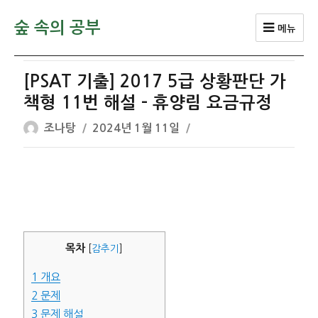
숲 속의 공부
메뉴
[PSAT 기출] 2017 5급 상황판단 가
책형 11번 해설 – 휴양림 요금규정
글
작
조나탕
2024년 1월 11일
쓴
성
이
일
자
목차
[
감추기
]
1
개요
2
문제
3
문제 해설