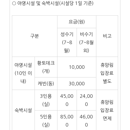
○ 야영시설 및 숙박시설(시설당 1일 기준)
요금(원)
성수기
비수기
구분
비고
(7~8
(7~8월
월)
외)
황토데크
야영시설
휴양림
10,000
(개)
(10인 이
입장료
내)
별도
캐빈(동)
30,000
3인용
45,00
24,00
휴양림
(실)
0
0
숙박시설
입장료
5인용
85,00
46,00
면제
(실)
0
0