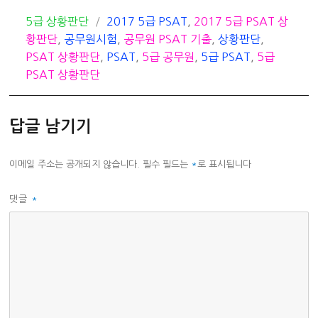
카
태
5급 상황판단
2017 5급 PSAT
,
2017 5급 PSAT 상
테
그
황판단
,
공무원시험
,
공무원 PSAT 기출
,
상황판단
,
고
PSAT 상황판단
,
PSAT
,
5급 공무원
,
5급 PSAT
,
5급
리
PSAT 상황판단
답글 남기기
이메일 주소는 공개되지 않습니다.
필수 필드는
*
로 표시됩니다
댓글
*