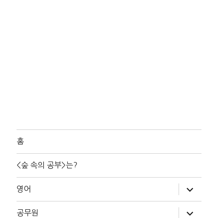
홈
<숲 속의 공부>는?
하
영어
위
메
뉴
하
공무원
확