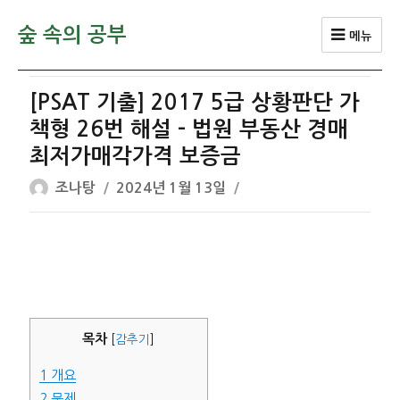
숲 속의 공부
메뉴
[PSAT 기출] 2017 5급 상황판단 가
책형 26번 해설 – 법원 부동산 경매
최저가매각가격 보증금
글
작
조나탕
2024년 1월 13일
쓴
성
이
일
자
목차
[
감추기
]
1
개요
2
문제