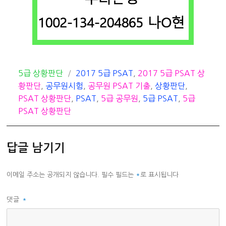
카
태
5급 상황판단
2017 5급 PSAT
,
2017 5급 PSAT 상
테
그
황판단
,
공무원시험
,
공무원 PSAT 기출
,
상황판단
,
고
PSAT 상황판단
,
PSAT
,
5급 공무원
,
5급 PSAT
,
5급
리
PSAT 상황판단
답글 남기기
이메일 주소는 공개되지 않습니다.
필수 필드는
*
로 표시됩니다
댓글
*