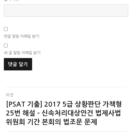
댓글 알림 이메일 받기
새 글 알림 이메일 받기
글
이전
[PSAT 기출] 2017 5급 상황판단 가책형
이
탐
전
25번 해설 – 신속처리대상안건 법제사법
색
글:
위원회 기간 본회의 법조문 문제