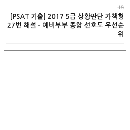
다음
[PSAT 기출] 2017 5급 상황판단 가책형
다
음
27번 해설 – 예비부부 종합 선호도 우선순
글:
위