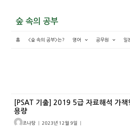
숲 속의 공부
홈
<숲 속의 공부>는?
영어
공무원
일
[PSAT 기출] 2019 5급 자료해석 가
용량
글
작
조나탕
2023년 12월 9일
쓴
성