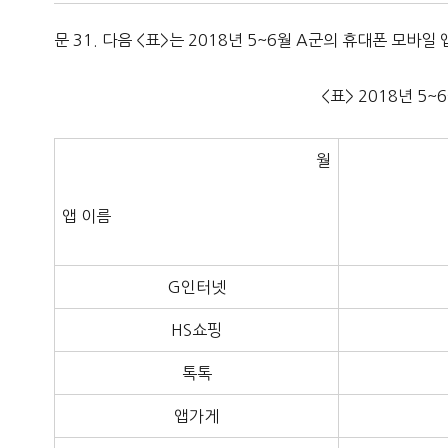
문 31. 다음 <표>는 2018년 5~6월 A군의 휴대폰 모바
<표> 2018년 5
월
앱 이름
G인터넷
HS쇼핑
톡톡
앱가게