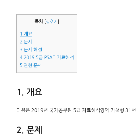
이
일
자
목차
[
감추기
]
1
개요
2
문제
3
문제 해설
4
2019 5급 PSAT 자료해석
5
관련 문서
개요
다음은 2019년 국가공무원 5급 자료해석영역 가책형 31번
문제