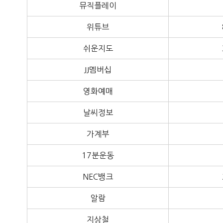
뮤직플레이
위튜브
쉬운지도
JJ멤버십
영화예매
날씨정보
가계부
17분운동
NEC뱅크
알람
지상철