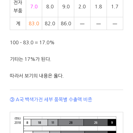
전자
7.0
8.0
9.0
2.0
1.8
1.7
부품
계
83.0
82.0
86.0
―
―
―
100 – 83.0 = 17.0%
기타는 17%가 된다.
따라서 보기의 내용은 옳다.
③ A국 백색가전 세부 품목별 수출액 비중