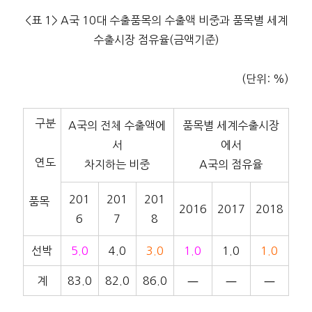
<표 1> A국 10대 수출품목의 수출액 비중과 품목별 세계
수출시장 점유율(금액기준)
(단위: %)
구분
A국의 전체 수출액에
품목별 세계수출시장
서
에서
연도
차지하는 비중
A국의 점유율
201
201
201
품목
2016
2017
2018
6
7
8
선박
5.0
4.0
3.0
1.0
1.0
1.0
계
83.0
82.0
86.0
―
―
―