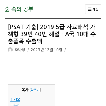
숲 속의 공부
메뉴
[PSAT 기출] 2019 5급 자료해석 가
책형 39번 40번 해설 – A국 10대 수
출품목 수출액
글
작
조나탕
2023년 12월 10일
쓴
성
이
일
자
목차
[
감추기
]
1
개요
2
문제