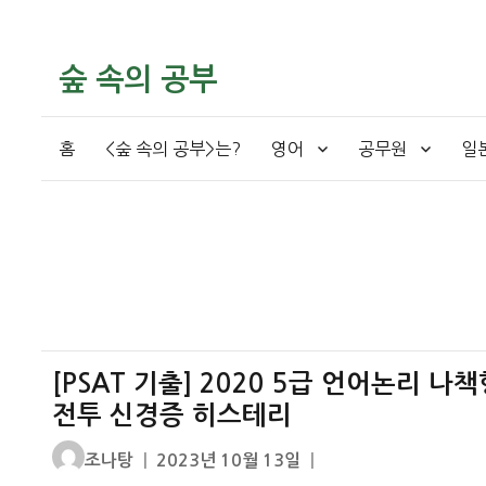
숲 속의 공부
홈
<숲 속의 공부>는?
영어
공무원
일
[PSAT 기출] 2020 5급 언어논리 나
전투 신경증 히스테리
글
작
조나탕
2023년 10월 13일
쓴
성