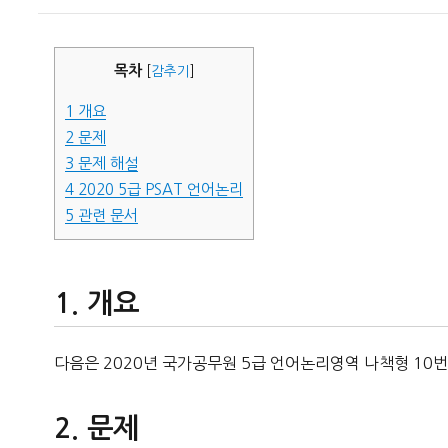
이
일
자
목차
[
감추기
]
1
개요
2
문제
3
문제 해설
4
2020 5급 PSAT 언어논리
5
관련 문서
개요
다음은 2020년 국가공무원 5급 언어논리영역 나책형 10번
문제