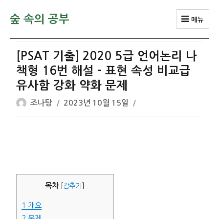
숲 속의 공부
메뉴
[PSAT 기출] 2020 5급 언어논리 나
책형 16번 해설 – 표현 속성 비교급
유사함 강화 약화 문제
글
작
조나탕
2023년 10월 15일
쓴
성
이
일
자
목차
[
감추기
]
1
개요
2
문제