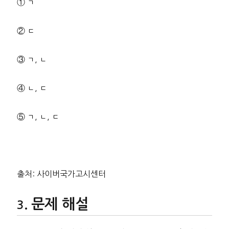
① ㄱ
② ㄷ
③ ㄱ, ㄴ
④ ㄴ, ㄷ
⑤ ㄱ, ㄴ, ㄷ
출처: 사이버국가고시센터
문제 해설