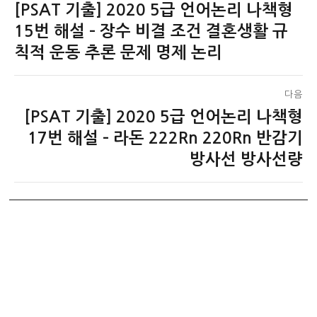
[PSAT 기출] 2020 5급 언어논리 나책형
이
탐
전
15번 해설 – 장수 비결 조건 결혼생활 규
색
글:
칙적 운동 추론 문제 명제 논리
다음
[PSAT 기출] 2020 5급 언어논리 나책형
다
음
17번 해설 – 라돈 222Rn 220Rn 반감기
글:
방사선 방사선량