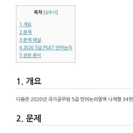
자
목차
[
감추기
]
1
개요
2
문제
3
문제 해설
4
2020 5급 PSAT 언어논리
5
관련 문서
개요
다음은 2020년 국가공무원 5급 언어논리영역 나책형 34번
문제