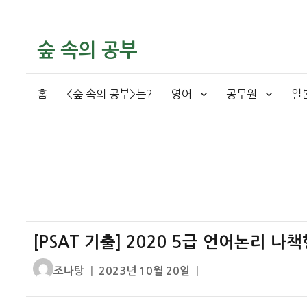
숲 속의 공부
홈
<숲 속의 공부>는?
영어
공무원
일
[PSAT 기출] 2020 5급 언어논리 나책
글
작
조나탕
2023년 10월 20일
쓴
성
이
일