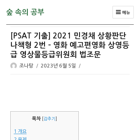
숲 속의 공부
메뉴
[PSAT 기출] 2021 민경채 상황판단
나책형 2번 – 영화 예고편영화 상영등
급 영상물등급위원회 법조문
글
작
조나탕
2023년 6월 5일
쓴
성
이
일
자
목차
[
감추기
]
1
개요
2
문제