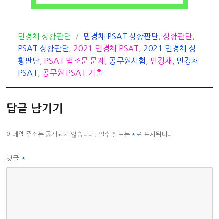
카
태
민경채 상황판단
민경채 PSAT 상황판단
,
상황판단
,
테
그
PSAT 상황판단
,
2021 민경채 PSAT
,
2021 민경채 상
고
황판단
,
PSAT 법조문 문제
,
공무원시험
,
민경채
,
민경채
리
PSAT
,
공무원 PSAT 기출
답글 남기기
이메일 주소는 공개되지 않습니다.
필수 필드는
*
로 표시됩니다
댓글
*