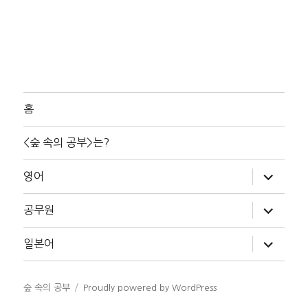
홈
<숲 속의 공부>는?
하
영어
위
메
뉴
하
공무원
확
위
장
메
뉴
하
일본어
확
위
장
메
뉴
확
숲 속의 공부
Proudly powered by WordPress
장