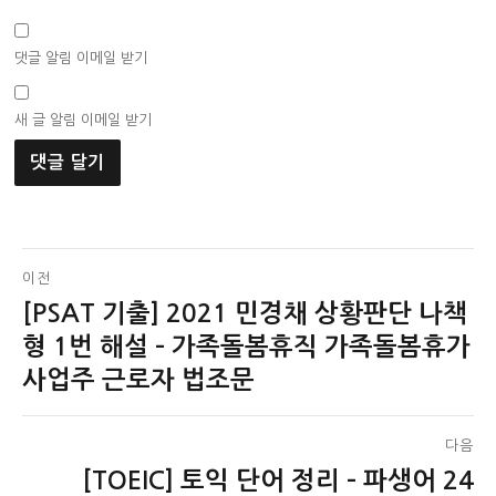
댓글 알림 이메일 받기
새 글 알림 이메일 받기
글
이전
[PSAT 기출] 2021 민경채 상황판단 나책
이
탐
전
형 1번 해설 – 가족돌봄휴직 가족돌봄휴가
색
글:
사업주 근로자 법조문
다음
[TOEIC] 토익 단어 정리 – 파생어 24
다