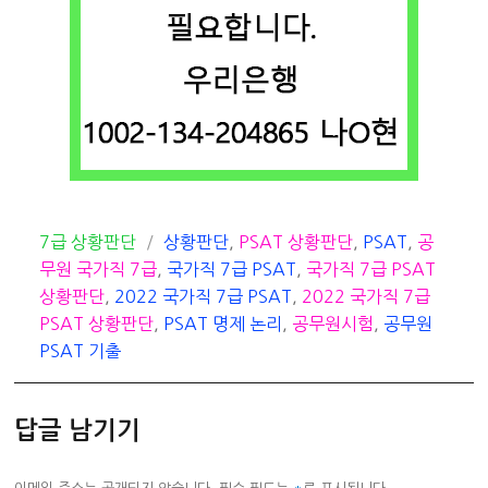
카
태
7급 상황판단
상황판단
,
PSAT 상황판단
,
PSAT
,
공
테
그
무원 국가직 7급
,
국가직 7급 PSAT
,
국가직 7급 PSAT
고
상황판단
,
2022 국가직 7급 PSAT
,
2022 국가직 7급
리
PSAT 상황판단
,
PSAT 명제 논리
,
공무원시험
,
공무원
PSAT 기출
답글 남기기