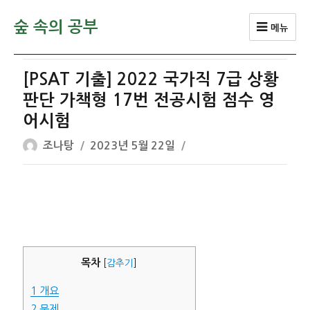
숲 속의 공부
메뉴
[PSAT 기출] 2022 국가직 7급 상황
판단 가책형 17번 전공시험 점수 영
어시험
글
작
조나탕
2023년 5월 22일
쓴
성
이
일
자
목차
[
감추기
]
1
개요
2
문제