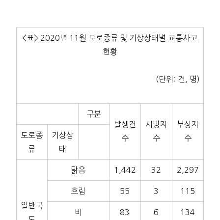
<표> 2020년 11월 도로종류 및 기상상태별 교통사고
현황
(단위: 건, 명)
구분
발생건
사망자
부상자
도로종
기상상
수
수
수
류
태
맑음
1,442
32
2,297
흐림
55
3
115
일반국
비
83
6
134
도