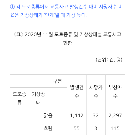
① 각 도로종류에서 교통사고 발생건수 대비 사망자수 비
율은 기상상태가 ‘안개’일 때 가장 높다.
<표> 2020년 11월 도로종류 및 기상상태별 교통사고
현황
(단위: 건, 명)
구분
발생건
사망자
부상자
도로종
기상상
수
수
수
류
태
맑음
1,442
32
2,297
흐림
55
3
115