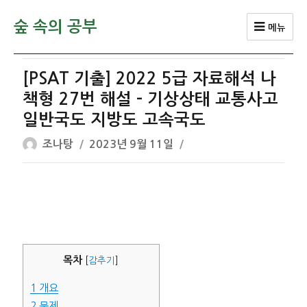
숲 속의 공부
메뉴
[PSAT 기출] 2022 5급 자료해석 나
책형 27번 해설 – 기상상태 교통사고
일반국도 지방도 고속국도
글
작
조나탕
2023년 9월 11일
쓴
성
이
일
자
목차
[
감추기
]
1
개요
2
문제