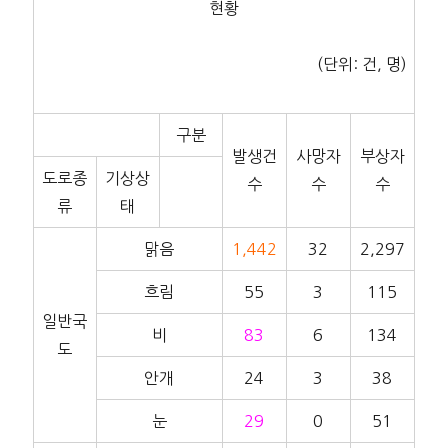
현황
(단위: 건, 명)
구분
발생건
사망자
부상자
도로종
기상상
수
수
수
류
태
맑음
1,442
32
2,297
흐림
55
3
115
일반국
비
83
6
134
도
안개
24
3
38
눈
29
0
51