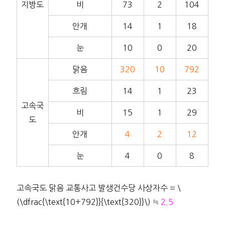
지방도
비
73
2
104
안개
14
1
18
눈
10
0
20
맑음
320
10
792
흐림
14
1
23
고속국
비
15
1
29
도
안개
4
2
12
눈
4
0
8
고속국도 맑음 교통사고 발생건수당 사상자수 = \
(\dfrac{\text{10+792}}{\text{320}}\) ≒
2.5