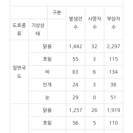
구분
발생건
사망자
부상자
도로종
기상상
수
수
수
류
태
맑음
1,442
32
2,297
흐림
55
3
115
일반국
비
83
6
134
도
안개
24
3
38
눈
29
0
51
맑음
1,257
26
1,919
흐림
56
5
110