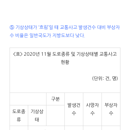
⑤ 기상상태가 ‘흐림’일 때 교통사고 발생건수 대비 부상자
수 비율은 일반국도가 지방도보다 낮다.
<표> 2020년 11월 도로종류 및 기상상태별 교통사고
현황
(단위: 건, 명)
구분
발생건
사망자
부상자
도로종
기상상
수
수
수
류
태