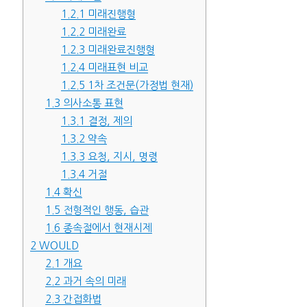
1.2.1
미래진행형
1.2.2
미래완료
1.2.3
미래완료진행형
1.2.4
미래표현 비교
1.2.5
1차 조건문(가정법 현재)
1.3
의사소통 표현
1.3.1
결정, 제의
1.3.2
약속
1.3.3
요청, 지시, 명령
1.3.4
거절
1.4
확신
1.5
전형적인 행동, 습관
1.6
종속절에서 현재시제
2
WOULD
2.1
개요
2.2
과거 속의 미래
2.3
간접화법