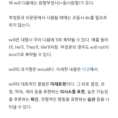
며 will 다음에는 원형부정사(=동사원형)가 온다.
부정문과 의문문에서 사용될 때에는 조동사 do를 필요로
하지 않는다.
will은 대명사 주어 다음에 ‘ll로 축약될 수 있다. 예를 들어
I’ll, He’ll, They’ll, We’ll처럼. 부정문의 경우도 will not이
won’t로 축약될 수 있다.
will의 과거형은 would다. 자세한 내용은
이곳
에서.
will의 대표적인 용법은
이다. 그 외로 결정, 요
미래표현
청, 약속, 제의 등을 표현하는
, 높은 가능성
의사소통 표현
을 추론하는
, 전형적인 행동을 표현하는
등을 나
확신
습관
타낼 수 있다.