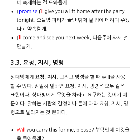
네 숙제하는 걸 도와줄게.
I
promise
I’
ll
give you a lift home after the party
tonight. 오늘밤 파티가 끝난 뒤에 널 집에 데려다 주겠
다고 약속할게.
I’
ll
come and see you next week. 다음주에 와서 널
만날게.
요청, 지시, 명령
상대방에게
,
, 그리고
을 할 때 will을 사용
요청
지시
명령
할 수 있다. 엄밀히 말하면 요청, 지시, 명령은 모두 같은
표현이다. 상대방에게 무엇을 하라고 요구하는 것이기 때
문이다. 말하는 사람의 감정이나 톤에 따라 요청, 지시, 명
령으로 달라지는 것 뿐이다.
Will
you carry this for me, please? 부탁인데 이것을
좀 들어줄래?