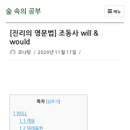
숲 속의 공부
메뉴
[진리의 영문법] 조동사 will &
would
글
작
조나탕
2020년 11월 17일
쓴
성
이
일
자
목차
[
감추기
]
1
WILL
1.1
개요
1.2
미래표현