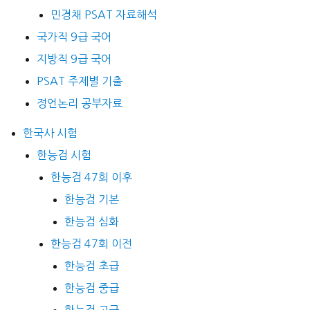
민경채 PSAT 자료해석
국가직 9급 국어
지방직 9급 국어
PSAT 주제별 기출
정언논리 공부자료
한국사 시험
한능검 시험
한능검 47회 이후
한능검 기본
한능검 심화
한능검 47회 이전
한능검 초급
한능검 중급
한능검 고급