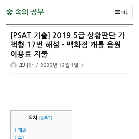
숲 속의 공부
메뉴
[PSAT 기출] 2019 5급 상황판단 가
책형 17번 해설 – 백화점 캐롤 음원
이용료 지불
글
작
조나탕
2023년 12월 1일
쓴
성
이
일
자
목차
[
감추기
]
1
개요
2
문제