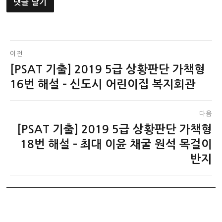
글
이전
[PSAT 기출] 2019 5급 상황판단 가책형
이
탐
전
16번 해설 – 신도시 어린이집 복지회관
색
글:
다음
[PSAT 기출] 2019 5급 상황판단 가책형
다
음
18번 해설 – 최대 이윤 채굴 원석 목걸이
글:
반지