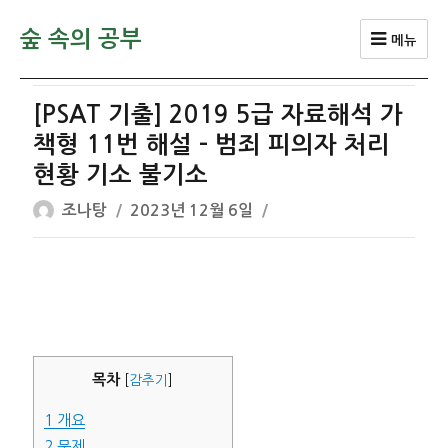
숲 속의 공부
메뉴
[PSAT 기출] 2019 5급 자료해석 가
책형 11번 해설 – 범죄 피의자 처리
현황 기소 불기소
글
작
조나탕
2023년 12월 6일
쓴
성
이
일
자
목차
[
감추기
]
1
개요
2
문제