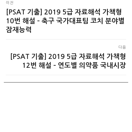
글
이전
[PSAT 기출] 2019 5급 자료해석 가책형
이
탐
전
10번 해설 – 축구 국가대표팀 코치 분야별
색
글:
잠재능력
다음
[PSAT 기출] 2019 5급 자료해석 가책형
다
음
12번 해설 – 연도별 의약품 국내시장
글: