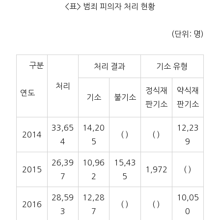
<표> 범죄 피의자 처리 현황
(단위: 명)
구분
처리 결과
기소 유형
처리
정식재
약식재
연도
기소
불기소
판기소
판기소
33,65
14,20
12,23
2014
( )
( )
4
5
9
26,39
10,96
15,43
2015
1,972
( )
7
2
5
28,59
12,28
10,05
2016
( )
( )
3
7
0