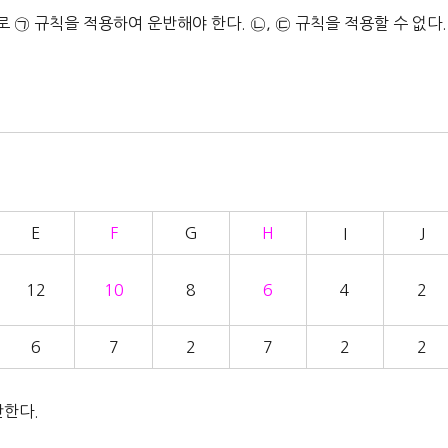
로 ㉠ 규칙을 적용하여 운반해야 한다. ㉡, ㉢ 규칙을 적용할 수 없다.
E
F
G
H
I
J
12
10
8
6
4
2
6
7
2
7
2
2
반한다.