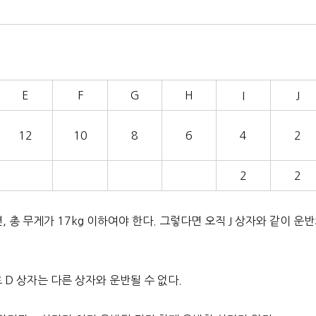
E
F
G
H
I
J
12
10
8
6
4
2
2
2
, 총 무게가 17kg 이하여야 한다. 그렇다면 오직 J 상자와 같이 운
 D 상자는 다른 상자와 운반될 수 없다.