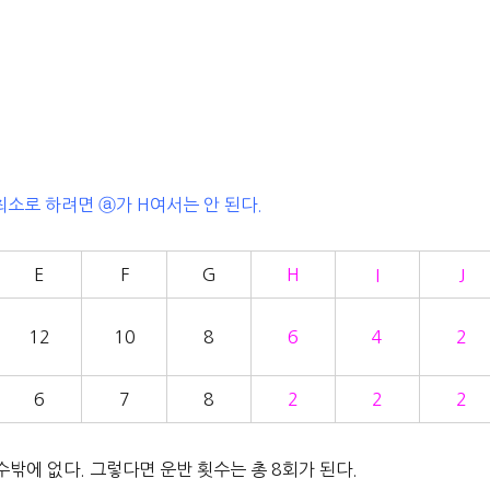
최소로 하려면 ⓐ가 H여서는 안 된다.
E
F
G
H
I
J
12
10
8
6
4
2
6
7
8
2
2
2
수밖에 없다. 그렇다면 운반 횟수는 총 8회가 된다.