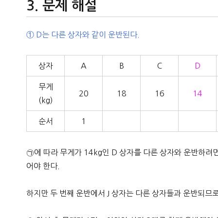
문제 해설
① D는 다른 상자와 같이 운반된다.
상자
A
B
C
D
무게
20
18
16
14
(kg)
순서
1
㉠에 따라 무게가 14kg인 D 상자를 다른 상자와 운반하려면
어야 한다.
하지만 두 번째 운반에서 J 상자는 다른 상자들과 운반되므로