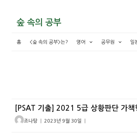
숲 속의 공부
홈
<숲 속의 공부>는?
영어
공무원
일
[PSAT 기출] 2021 5급 상황판단 가책
글
작
조나탕
2023년 9월 30일
쓴
성
이
일