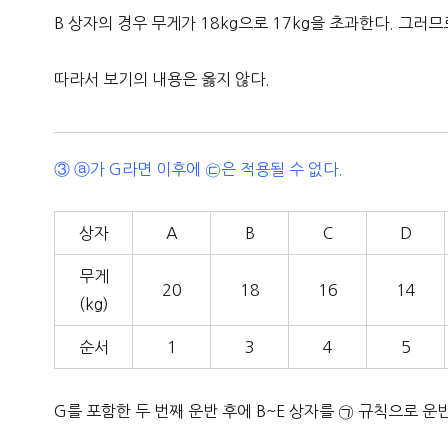
B 상자의 경우 무게가 18kg으로 17kg을 초과한다. 그러므
따라서 보기의 내용은 옳지 않다.
③ ⓐ가 G라면 이후에 ㉢은 적용될 수 없다.
상자
A
B
C
D
무게
20
18
16
14
(kg)
순서
1
3
4
5
G를 포함한 두 번째 운반 후에 B~E 상자를 ㉠ 규칙으로 운