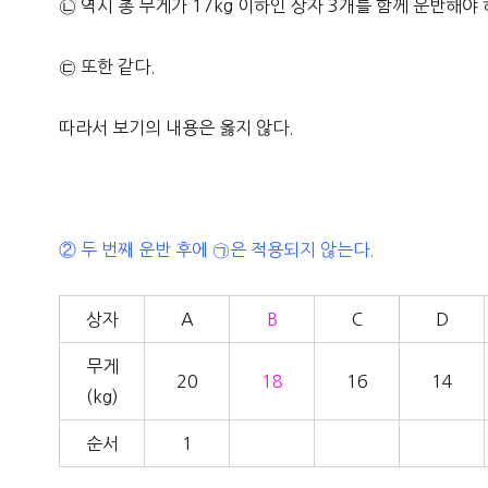
㉡ 역시 총 무게가 17kg 이하인 상자 3개를 함께 운반해야 
㉢ 또한 같다.
따라서 보기의 내용은 옳지 않다.
② 두 번째 운반 후에 ㉠은 적용되지 않는다.
상자
A
B
C
D
무게
20
18
16
14
(kg)
순서
1