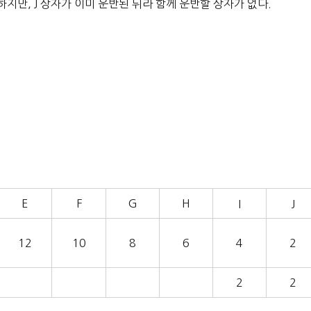
하지만, J 상자가 이미 운반된 뒤라 함께 운반할 상자가 없다.
E
F
G
H
I
J
12
10
8
6
4
2
2
2