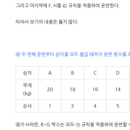
그리고 마지막에 F, H를 ㉢ 규칙을 적용하여 운반한다.
따라서 보기의 내용은 옳지 않다.
④ 두 번째 운반부터 상자를 모두 옮길 때까지 운반 횟수를 
상자
A
B
C
D
무게
20
18
16
14
(kg)
순서
1
3
4
5
ⓐ가 H라면, B~G 박스는 모두 ㉠ 규칙을 적용하여 운반할 