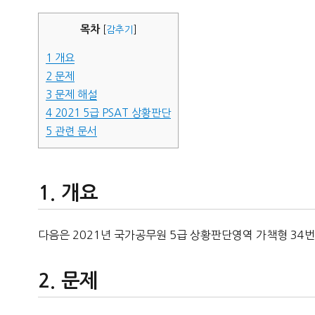
자
목차
[
감추기
]
1
개요
2
문제
3
문제 해설
4
2021 5급 PSAT 상황판단
5
관련 문서
개요
다음은 2021년 국가공무원 5급 상황판단영역 가책형 34번
문제