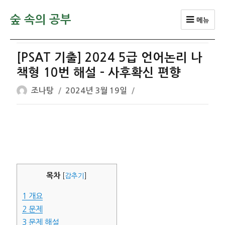
숲 속의 공부
메뉴
[PSAT 기출] 2024 5급 언어논리 나
책형 10번 해설 – 사후확신 편향
글
작
조나탕
2024년 3월 19일
쓴
성
이
일
자
목차
[
감추기
]
1
개요
2
문제
3
문제 해설