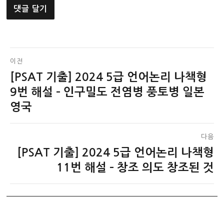
글
이전
[PSAT 기출] 2024 5급 언어논리 나책형
이
탐
전
9번 해설 – 인구밀도 전염병 풍토병 일본
색
글:
영국
다음
[PSAT 기출] 2024 5급 언어논리 나책형
다
음
11번 해설 – 창조 의도 창조된 것
글: