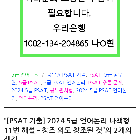
카
태
5급 언어논리
공무원 PSAT 기출
,
PSAT
,
5급 공무
테
그
원
,
5급 PSAT
,
5급 PSAT 언어논리
,
PSAT 추론 문제
,
고
2024 5급 PSAT
,
공무원시험
,
2024 5급 PSAT 언어논
리
리
,
언어논리
,
PSAT 언어논리
“[PSAT 기출] 2024 5급 언어논리 나책형
11번 해설 – 창조 의도 창조된 것”의 2개의
생각