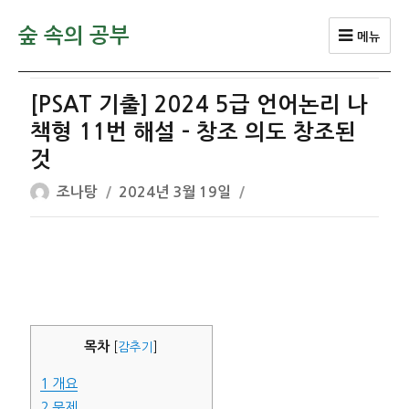
숲 속의 공부
메뉴
[PSAT 기출] 2024 5급 언어논리 나
책형 11번 해설 – 창조 의도 창조된
것
글
작
조나탕
2024년 3월 19일
쓴
성
이
일
자
목차
[
감추기
]
1
개요
2
문제