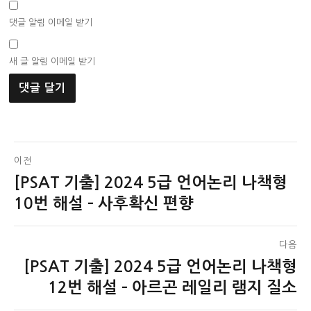
댓글 알림 이메일 받기
새 글 알림 이메일 받기
글
이전
[PSAT 기출] 2024 5급 언어논리 나책형
이
탐
전
10번 해설 – 사후확신 편향
색
글:
다음
[PSAT 기출] 2024 5급 언어논리 나책형
다
음
12번 해설 – 아르곤 레일리 램지 질소
글: