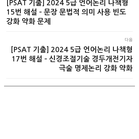
[PSAT 기출] 2024 5급 언어논리 나책형
이
탐
전
15번 해설 – 문장 문법적 의미 사용 빈도
색
글:
강화 약화 문제
다음
[PSAT 기출] 2024 5급 언어논리 나책형
다
음
17번 해설 – 신경조절기술 경두개전기자
글:
극술 명제논리 강화 약화