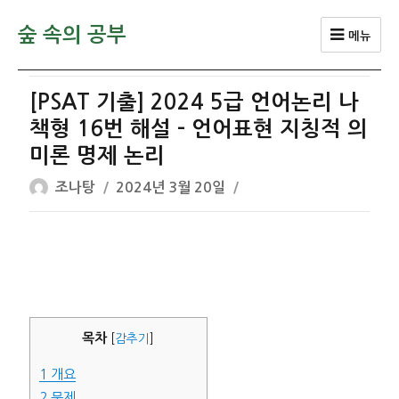
숲 속의 공부
메뉴
[PSAT 기출] 2024 5급 언어논리 나
책형 16번 해설 – 언어표현 지칭적 의
미론 명제 논리
글
작
조나탕
2024년 3월 20일
쓴
성
이
일
자
목차
[
감추기
]
1
개요
2
문제