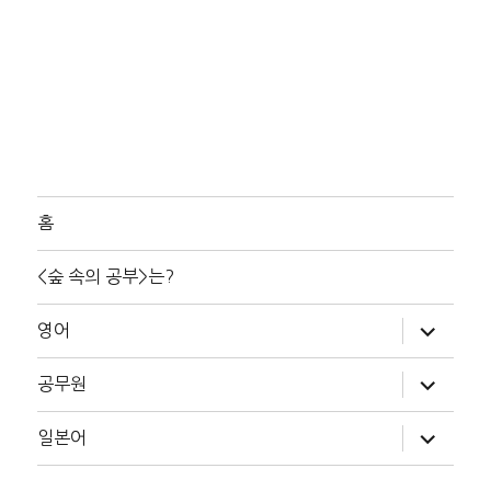
홈
<숲 속의 공부>는?
하
영어
위
메
뉴
하
공무원
확
위
장
메
뉴
하
일본어
확
위
장
메
뉴