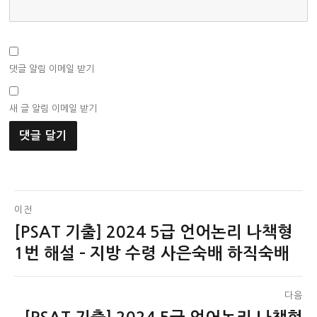
댓글 알림 이메일 받기
새 글 알림 이메일 받기
글
이전
[PSAT 기출] 2024 5급 언어논리 나책형
이
탐
전
1번 해설 – 지방 수령 사은숙배 하직숙배
색
글:
다음
다