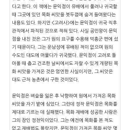
다고 한다. 이 책에는 문익점이 유배에서 풀려나 귀국할
때 그곳에 있던 목화 씨앗을 붓두껍에 숨겨 들여왔다는
내용도 있다. 하지만 <고려사>에는 문익점이 귀국 직후
관직에서 파직된 것으로 적혀 있다. 사실 공민왕이 문익
점을 내친 것은 그가 원의 요구를 수용해 덕흥군 편에 섰
기 때문이다. 그는 운남성에 유배된 적이 없으며 원의
수도인 대도에 머물다가 귀국했다. 문익점이 고려로 돌
아올 때 춥고 건조한 날씨에서도 자랄 수 있게 개량된 목
화 씨앗을 가져온 것은 엄연한 사실이지만, 그 씨앗은
대도 근처 농촌에서 구한 것이었다.
문익점은 벼슬을 잃은 후 낙향하여 원에서 가져온 목화
씨앗을 자기 밭에 심었다. 그런데 정작 문익점은 목화를
제대로 기르는 데 실패했다. 목화 재배에 성공한 사람은
그의 장인 정천익이었다. 그는 예전에 목화를 본 적도
없고 재배법도 몰랐지만, 문익점이 가져온 목화 씨앗 몇