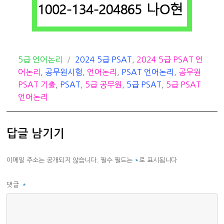
카
태
5급 언어논리
2024 5급 PSAT
,
2024 5급 PSAT 언
테
그
어논리
,
공무원시험
,
언어논리
,
PSAT 언어논리
,
공무원
고
PSAT 기출
,
PSAT
,
5급 공무원
,
5급 PSAT
,
5급 PSAT
리
언어논리
답글 남기기
이메일 주소는 공개되지 않습니다.
필수 필드는
*
로 표시됩니다
댓글
*