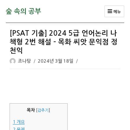
숲 속의 공부
메뉴
[PSAT 기출] 2024 5급 언어논리 나
책형 2번 해설 – 목화 씨앗 문익점 정
천익
글
작
조나탕
2024년 3월 18일
쓴
성
이
일
자
목차
[
감추기
]
1
개요
2
문제