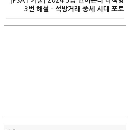
[PSAT 기출] 2024 5급 언어논리 나책형
음
3번 해설 – 석방거래 중세 시대 포로
글: