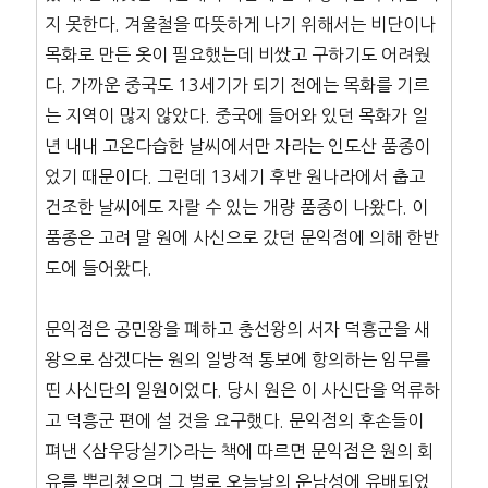
지 못한다. 겨울철을 따뜻하게 나기 위해서는 비단이나
목화로 만든 옷이 필요했는데 비쌌고 구하기도 어려웠
다. 가까운 중국도 13세기가 되기 전에는 목화를 기르
는 지역이 많지 않았다. 중국에 들어와 있던 목화가 일
년 내내 고온다습한 날씨에서만 자라는 인도산 품종이
었기 때문이다. 그런데 13세기 후반 원나라에서 춥고
건조한 날씨에도 자랄 수 있는 개량 품종이 나왔다. 이
품종은 고려 말 원에 사신으로 갔던 문익점에 의해 한반
도에 들어왔다.
문익점은 공민왕을 폐하고 충선왕의 서자 덕흥군을 새
왕으로 삼겠다는 원의 일방적 통보에 항의하는 임무를
띤 사신단의 일원이었다. 당시 원은 이 사신단을 억류하
고 덕흥군 편에 설 것을 요구했다. 문익점의 후손들이
펴낸 <삼우당실기>라는 책에 따르면 문익점은 원의 회
유를 뿌리쳤으며 그 벌로 오늘날의 운남성에 유배되었