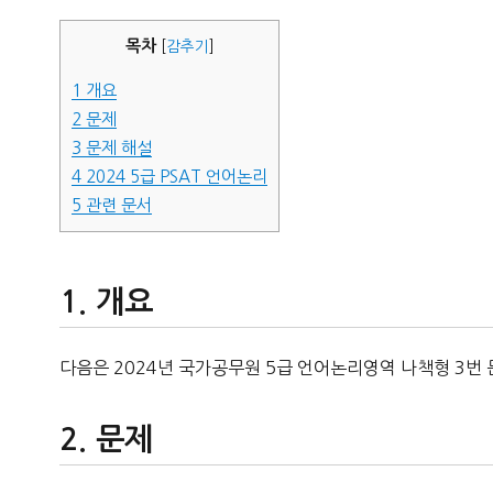
자
목차
[
감추기
]
1
개요
2
문제
3
문제 해설
4
2024 5급 PSAT 언어논리
5
관련 문서
개요
다음은 2024년 국가공무원 5급 언어논리영역 나책형 3번 
문제