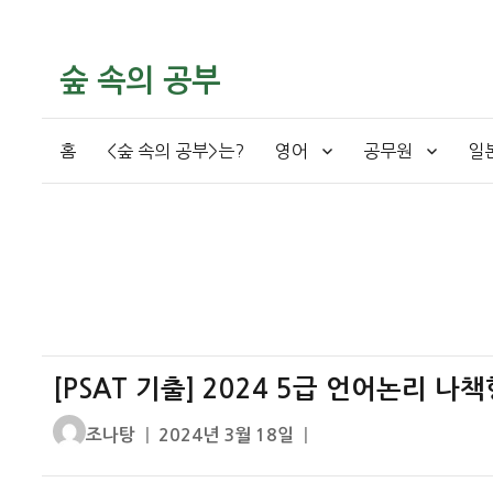
숲 속의 공부
홈
<숲 속의 공부>는?
영어
공무원
일
[PSAT 기출] 2024 5급 언어논리 나
글
작
조나탕
2024년 3월 18일
쓴
성
이
일