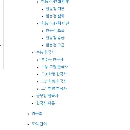
한능검 47회 이후
은
한능검 기본
한능검 심화
소
한능검 47회 이전
한능검 초급
한능검 중급
한능검 고급
유
수능 한국사
본수능 한국사
수능 모평 한국사
고3 학평 한국사
고2 학평 한국사
고1 학평 한국사
공무원 한국사
한국사 이론
영문법
토익 단어