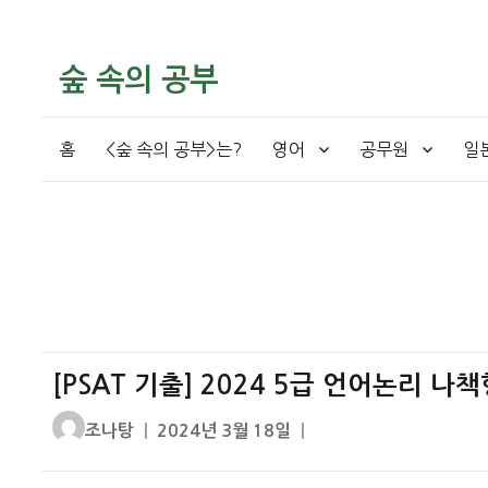
숲 속의 공부
홈
<숲 속의 공부>는?
영어
공무원
일
[PSAT 기출] 2024 5급 언어논리 나
글
작
조나탕
2024년 3월 18일
쓴
성
이
일