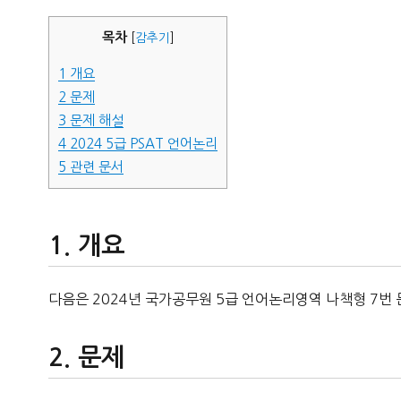
자
목차
[
감추기
]
1
개요
2
문제
3
문제 해설
4
2024 5급 PSAT 언어논리
5
관련 문서
개요
다음은 2024년 국가공무원 5급 언어논리영역 나책형 7번 
문제