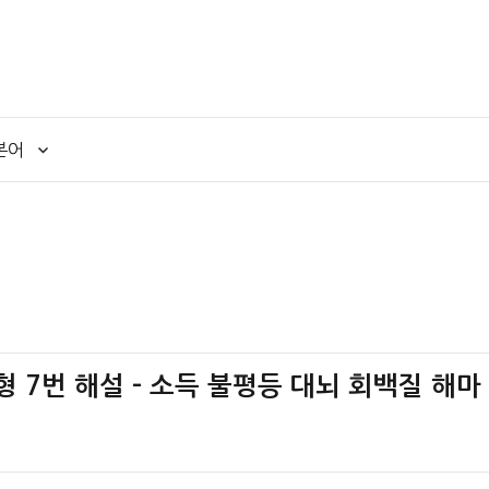
본어
책형 7번 해설 – 소득 불평등 대뇌 회백질 해마