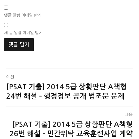
댓글 알림 이메일 받기
새 글 알림 이메일 받기
글
이전
[PSAT 기출] 2014 5급 상황판단 A책형
이
탐
전
24번 해설 – 행정정보 공개 법조문 문제
색
글:
다음
[PSAT 기출] 2014 5급 상황판단 A책형
다
음
26번 해설 – 민간위탁 교육훈련사업 계약