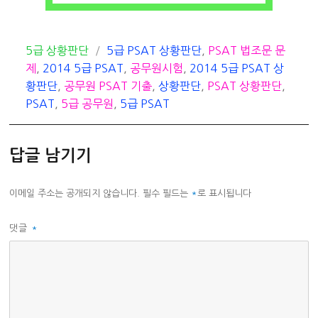
카
태
5급 상황판단
5급 PSAT 상황판단
,
PSAT 법조문 문
테
그
제
,
2014 5급 PSAT
,
공무원시험
,
2014 5급 PSAT 상
고
황판단
,
공무원 PSAT 기출
,
상황판단
,
PSAT 상황판단
,
리
PSAT
,
5급 공무원
,
5급 PSAT
답글 남기기
이메일 주소는 공개되지 않습니다.
필수 필드는
*
로 표시됩니다
댓글
*