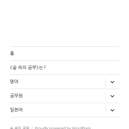
홈
<숲 속의 공부>는?
하
영어
위
메
뉴
하
공무원
확
위
장
메
뉴
하
일본어
확
위
장
메
뉴
확
숲 속의 공부
Proudly powered by WordPress