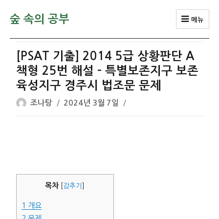
숲 속의 공부
메뉴
[PSAT 기출] 2014 5급 상황판단 A
책형 25번 해설 – 특별보존지구 보존
육성지구 경주시 법조문 문제
글
작
조나탕
2024년 3월 7일
쓴
성
이
일
자
목차
[
감추기
]
1
개요
2
문제