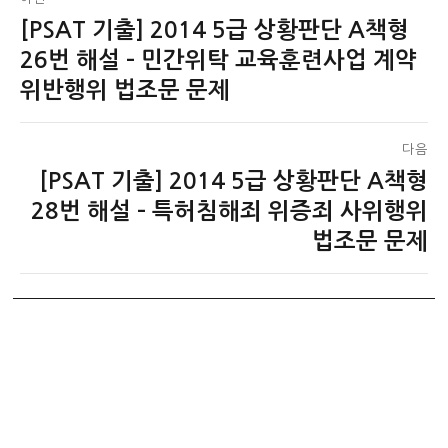
[PSAT 기출] 2014 5급 상황판단 A책형
이
탐
전
26번 해설 – 민간위탁 교육훈련사업 계약
색
글:
위반행위 법조문 문제
다음
[PSAT 기출] 2014 5급 상황판단 A책형
다
음
28번 해설 – 특허침해죄 위증죄 사위행위
글:
법조문 문제