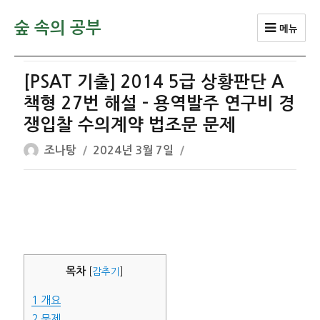
숲 속의 공부
메뉴
[PSAT 기출] 2014 5급 상황판단 A
책형 27번 해설 – 용역발주 연구비 경
쟁입찰 수의계약 법조문 문제
글
작
조나탕
2024년 3월 7일
쓴
성
이
일
자
목차
[
감추기
]
1
개요
2
문제