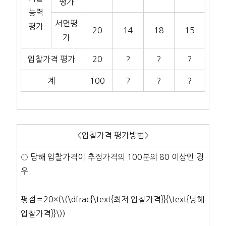
평가
능력
서면평
평가
20
14
18
15
가
입찰가격 평가
20
?
?
?
계
100
?
?
?
<입찰가격 평가방법>
○ 당해 입찰가격이 추정가격의 100분의 80 이상인 경
우
평점＝20×(\(\dfrac{\text{최저 입찰가격}}{\text{당해
입찰가격}}\))