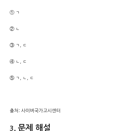
① ㄱ
② ㄴ
③ ㄱ, ㄷ
④ ㄴ, ㄷ
⑤ ㄱ, ㄴ, ㄷ
출처: 사이버국가고시센터
문제 해설