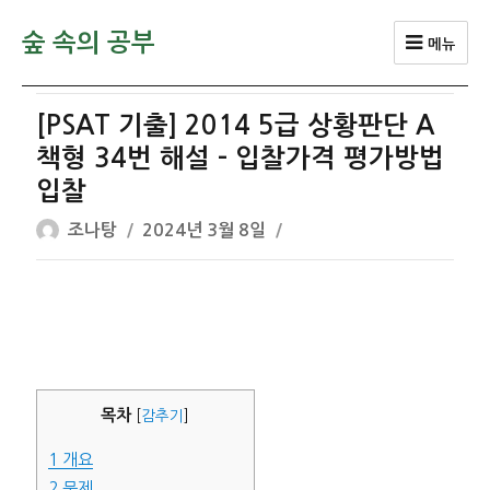
숲 속의 공부
메뉴
[PSAT 기출] 2014 5급 상황판단 A
책형 34번 해설 – 입찰가격 평가방법
입찰
글
작
조나탕
2024년 3월 8일
쓴
성
이
일
자
목차
[
감추기
]
1
개요
2
문제