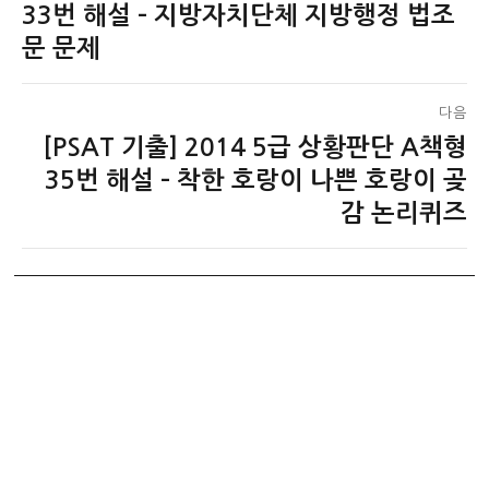
전
33번 해설 – 지방자치단체 지방행정 법조
색
글:
문 문제
다음
[PSAT 기출] 2014 5급 상황판단 A책형
다
음
35번 해설 – 착한 호랑이 나쁜 호랑이 곶
글:
감 논리퀴즈