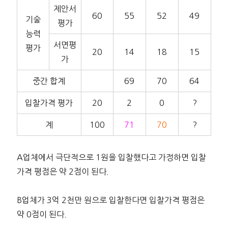
제안서
60
55
52
49
기술
평가
능력
서면평
평가
20
14
18
15
가
중간 합계
69
70
64
입찰가격 평가
20
2
0
?
계
100
71
70
?
A업체에서 극단적으로 1원을 입찰했다고 가정하면 입찰
가격 평점은 약 2점이 된다.
B업체가 3억 2천만 원으로 입찰한다면 입찰가격 평점은
약 0점이 된다.