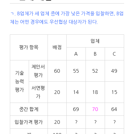
ㄱ. B업체가 세 업체 중에 가장 낮은 가격을 입찰하면, B업
체는 어떤 경우에도 우선협상 대상자가 된다.
업체
평가 항목
배점
A
B
C
제안서
60
55
52
49
기술
평가
능력
서면평
평가
20
14
18
15
가
중간 합계
69
70
64
입찰가격 평가
20
?
?
?