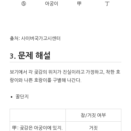
⑤
아궁이
甲
丁
출처: 사이버국가고시센터
문제 해설
보기에서 각 곶감의 위치가 진실이라고 가정하고, 착한 호
랑이와 나쁜 호랑이를 구별해 나간다.
꿀단지
참/거짓 여부
甲: 곶감은 아궁이에 있지.
거짓