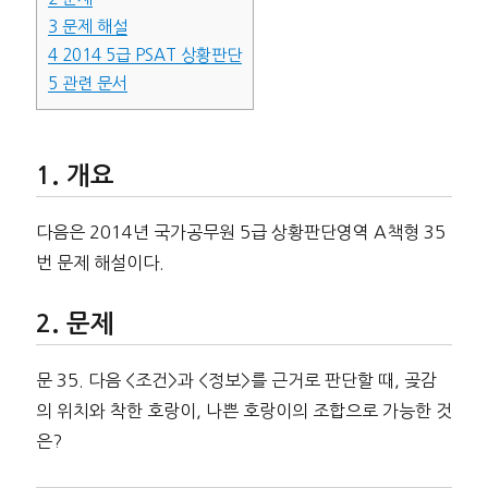
3
문제 해설
4
2014 5급 PSAT 상황판단
5
관련 문서
개요
다음은 2014년 국가공무원 5급 상황판단영역 A책형 35
번 문제 해설이다.
문제
문 35. 다음 <조건>과 <정보>를 근거로 판단할 때, 곶감
의 위치와 착한 호랑이, 나쁜 호랑이의 조합으로 가능한 것
은?