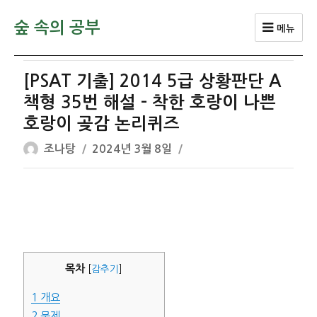
숲 속의 공부
메뉴
[PSAT 기출] 2014 5급 상황판단 A
책형 35번 해설 – 착한 호랑이 나쁜
호랑이 곶감 논리퀴즈
글
작
조나탕
2024년 3월 8일
쓴
성
이
일
자
목차
[
감추기
]
1
개요
2
문제