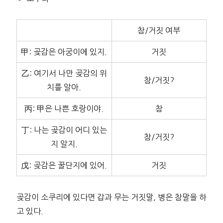
참/거짓 여부
甲: 곶감은 아궁이에 있지.
거짓
乙: 여기서 나만 곶감의 위
참/거짓?
치를 알아.
丙: 甲은 나쁜 호랑이야.
참
丁: 나는 곶감이 어디 있는
참/거짓?
지 알지.
戊: 곶감은 꿀단지에 있어.
거짓
곶감이 소쿠리에 있다면 갑과 무는 거짓말, 병은 참말을 하
고 있다.