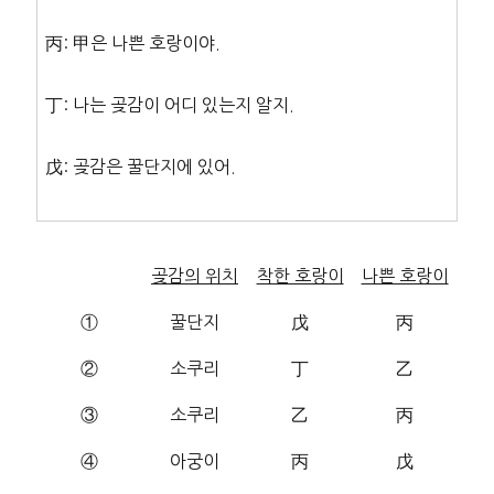
丙: 甲은 나쁜 호랑이야.
丁: 나는 곶감이 어디 있는지 알지.
戊: 곶감은 꿀단지에 있어.
곶감의 위치
착한 호랑이
나쁜 호랑이
①
꿀단지
戊
丙
②
소쿠리
丁
乙
③
소쿠리
乙
丙
④
아궁이
丙
戊