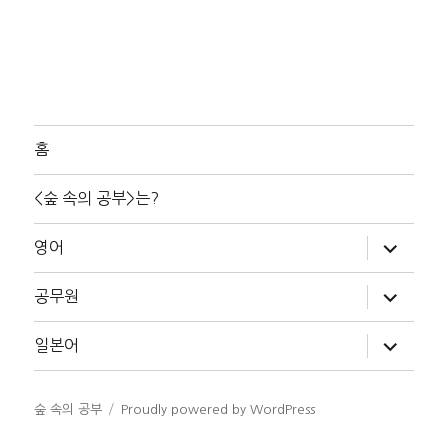
홈
<숲 속의 공부>는?
하
영어
위
메
뉴
하
공무원
확
위
장
메
뉴
하
일본어
확
위
장
메
뉴
확
숲 속의 공부
Proudly powered by WordPress
장