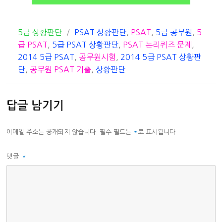
카
태
5급 상황판단
PSAT 상황판단
,
PSAT
,
5급 공무원
,
5
테
그
급 PSAT
,
5급 PSAT 상황판단
,
PSAT 논리퀴즈 문제
,
고
2014 5급 PSAT
,
공무원시험
,
2014 5급 PSAT 상황판
리
단
,
공무원 PSAT 기출
,
상황판단
답글 남기기
이메일 주소는 공개되지 않습니다.
필수 필드는
*
로 표시됩니다
댓글
*