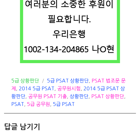
카
태
5급 상황판단
5급 PSAT 상황판단
,
PSAT 법조문 문
테
그
제
,
2014 5급 PSAT
,
공무원시험
,
2014 5급 PSAT 상
고
황판단
,
공무원 PSAT 기출
,
상황판단
,
PSAT 상황판단
,
리
PSAT
,
5급 공무원
,
5급 PSAT
답글 남기기