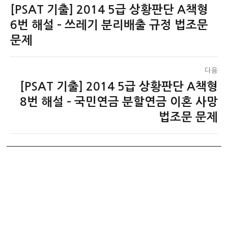
[PSAT 기출] 2014 5급 상황판단 A책형
이
탐
전
6번 해설 – 쓰레기 분리배출 규정 법조문
색
글:
문제
다음
[PSAT 기출] 2014 5급 상황판단 A책형
다
음
8번 해설 – 국민연금 분할연금 이혼 사망
글:
법조문 문제