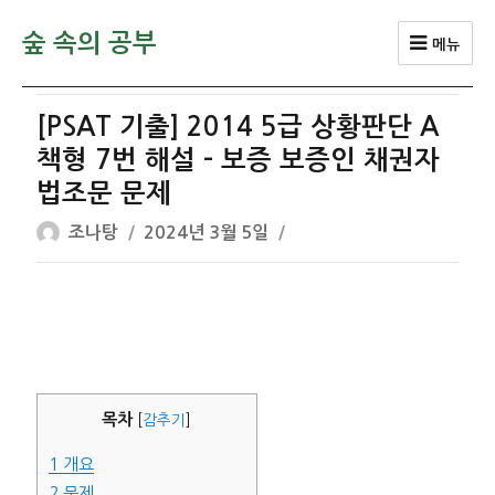
숲 속의 공부
메뉴
[PSAT 기출] 2014 5급 상황판단 A
책형 7번 해설 – 보증 보증인 채권자
법조문 문제
글
작
조나탕
2024년 3월 5일
쓴
성
이
일
자
목차
[
감추기
]
1
개요
2
문제