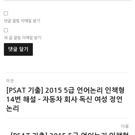
댓글 알림 이메일 받기
새 글 알림 이메일 받기
글
이전
[PSAT 기출] 2015 5급 언어논리 인책형
이
탐
전
14번 해설 – 자동차 회사 독신 여성 정언
색
글:
논리
다음