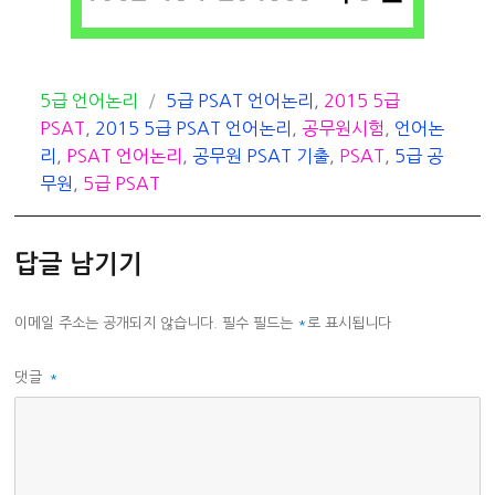
카
태
5급 언어논리
5급 PSAT 언어논리
,
2015 5급
테
그
PSAT
,
2015 5급 PSAT 언어논리
,
공무원시험
,
언어논
고
리
,
PSAT 언어논리
,
공무원 PSAT 기출
,
PSAT
,
5급 공
리
무원
,
5급 PSAT
답글 남기기
이메일 주소는 공개되지 않습니다.
필수 필드는
*
로 표시됩니다
댓글
*