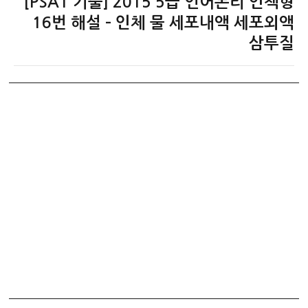
[PSAT 기출] 2015 5급 언어논리 인책형
다
음
16번 해설 – 인체 물 세포내액 세포외액
글:
삼투질