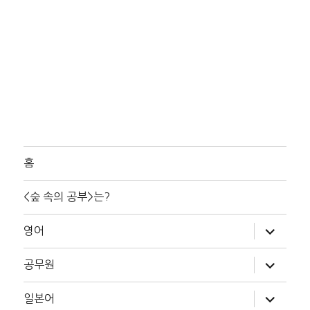
홈
<숲 속의 공부>는?
하
영어
위
메
뉴
하
공무원
확
위
장
메
뉴
하
일본어
확
위