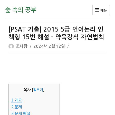
숲 속의 공부
메뉴
[PSAT 기출] 2015 5급 언어논리 인
책형 15번 해설 – 약육강식 자연법칙
글
작
조나탕
2024년 2월 12일
쓴
성
이
일
자
목차
[
감추기
]
1
개요
2
문제
3
문제 해설