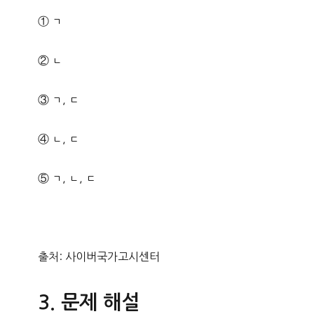
① ㄱ
② ㄴ
③ ㄱ, ㄷ
④ ㄴ, ㄷ
⑤ ㄱ, ㄴ, ㄷ
출처: 사이버국가고시센터
문제 해설