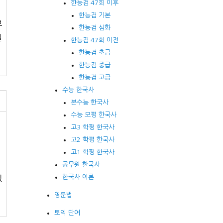
한능검 47회 이후
한능검 기본
보
한능검 심화
될
한능검 47회 이전
한능검 초급
한능검 중급
한능검 고급
수능 한국사
본수능 한국사
수능 모평 한국사
고3 학평 한국사
고2 학평 한국사
고1 학평 한국사
공무원 한국사
한국사 이론
있
영문법
토익 단어