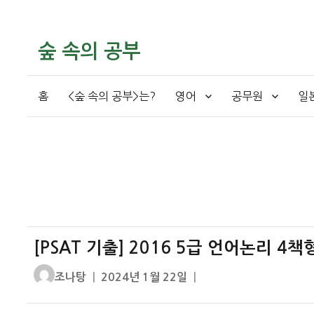
숲 속의 공부
홈
<숲 속의 공부>는?
영어
공무원
일
[PSAT 기출] 2016 5급 언어논리 4
글
작
조나탕
2024년 1월 22일
쓴
성
이
일