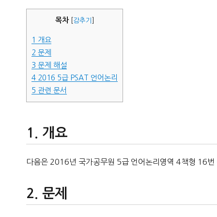
자
목차
[
감추기
]
1
개요
2
문제
3
문제 해설
4
2016 5급 PSAT 언어논리
5
관련 문서
개요
다음은 2016년 국가공무원 5급 언어논리영역 4책형 16번
문제