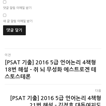
댓글 알림 이메일 받기
새 글 알림 이메일 받기
글
이전
[PSAT 기출] 2016 5급 언어논리 4책형
이
탐
전
18번 해설 – 쥐 뇌 무성화 에스트로겐 테
색
글:
스토스테론
다음
[PSAT 기출] 2016 5급 언어논리 4책형
다
음
21번 해설 – 김정호 대동여지도