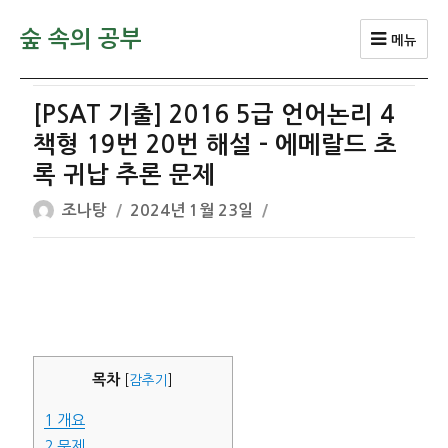
숲 속의 공부
메뉴
[PSAT 기출] 2016 5급 언어논리 4
책형 19번 20번 해설 – 에메랄드 초
록 귀납 추론 문제
글
작
조나탕
2024년 1월 23일
쓴
성
이
일
자
목차
[
감추기
]
1
개요
2
문제