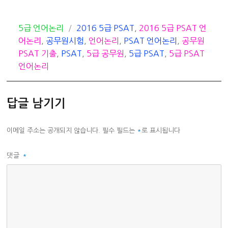
카
태
5급 언어논리
2016 5급 PSAT
,
2016 5급 PSAT 언
테
그
어논리
,
공무원시험
,
언어논리
,
PSAT 언어논리
,
공무원
고
PSAT 기출
,
PSAT
,
5급 공무원
,
5급 PSAT
,
5급 PSAT
리
언어논리
답글 남기기
이메일 주소는 공개되지 않습니다.
필수 필드는
*
로 표시됩니다
댓글
*