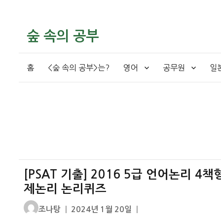
숲 속의 공부
홈
<숲 속의 공부>는?
영어
공무원
일
[PSAT 기출] 2016 5급 언어논리 4책
제논리 논리퀴즈
글
작
조나탕
2024년 1월 20일
쓴
성