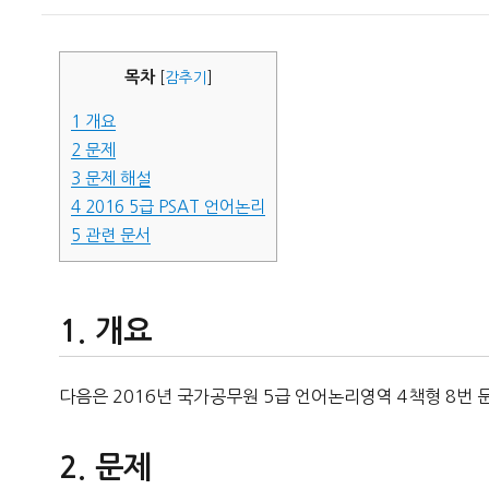
이
일
자
목차
[
감추기
]
1
개요
2
문제
3
문제 해설
4
2016 5급 PSAT 언어논리
5
관련 문서
개요
다음은 2016년 국가공무원 5급 언어논리영역 4책형 8번 
문제