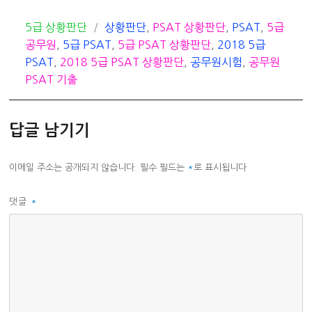
카
태
5급 상황판단
상황판단
,
PSAT 상황판단
,
PSAT
,
5급
테
그
공무원
,
5급 PSAT
,
5급 PSAT 상황판단
,
2018 5급
고
PSAT
,
2018 5급 PSAT 상황판단
,
공무원시험
,
공무원
리
PSAT 기출
답글 남기기
이메일 주소는 공개되지 않습니다.
필수 필드는
*
로 표시됩니다
댓글
*