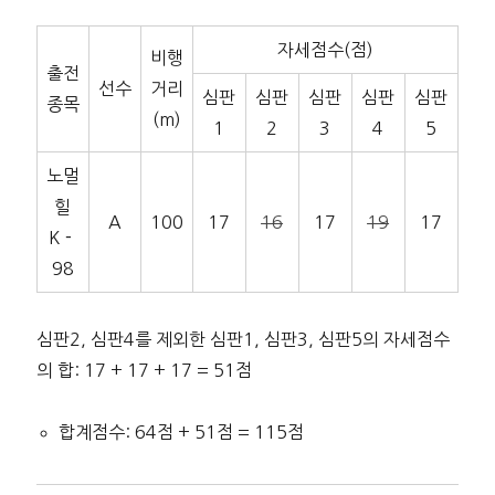
자세점수(점)
비행
출전
선수
거리
심판
심판
심판
심판
심판
종목
(m)
1
2
3
4
5
노멀
힐
A
100
17
16
17
19
17
K－
98
심판2, 심판4를 제외한 심판1, 심판3, 심판5의 자세점수
의 합: 17 + 17 + 17 = 51점
합계점수: 64점 + 51점 = 115점