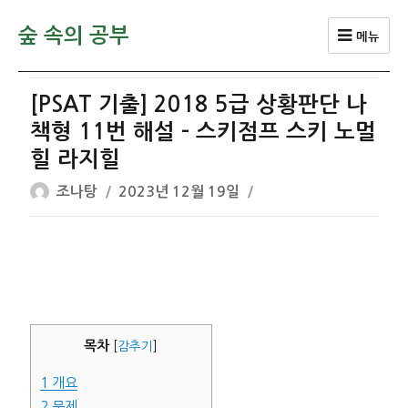
숲 속의 공부
메뉴
[PSAT 기출] 2018 5급 상황판단 나
책형 11번 해설 – 스키점프 스키 노멀
힐 라지힐
글
작
조나탕
2023년 12월 19일
쓴
성
이
일
자
목차
[
감추기
]
1
개요
2
문제