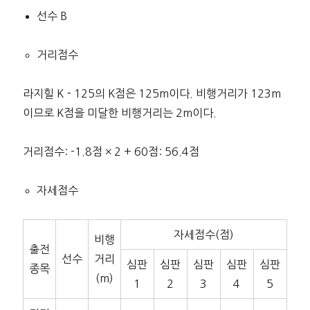
선수 B
거리점수
라지힐 K－125의 K점은 125m이다. 비행거리가 123m
이므로 K점을 미달한 비행거리는 2m이다.
거리점수: -1.8점 × 2 + 60점: 56.4점
자세점수
자세점수(점)
비행
출전
선수
거리
심판
심판
심판
심판
심판
종목
(m)
1
2
3
4
5