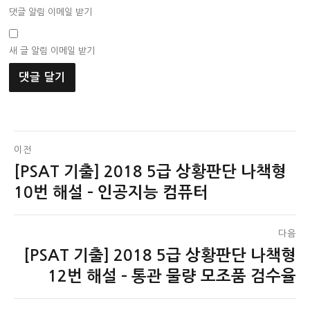
댓글 알림 이메일 받기
새 글 알림 이메일 받기
글
이전
[PSAT 기출] 2018 5급 상황판단 나책형
이
탐
전
10번 해설 – 인공지능 컴퓨터
색
글:
다음
[PSAT 기출] 2018 5급 상황판단 나책형
다
음
12번 해설 – 통관 물량 모조품 검수율
글: