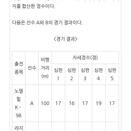
지를 합산한 점수이다.
다음은 선수 A와 B의 경기 결과이다.
<경기 결과>
자세점수(점)
비행
출전
선수
거리
심판
심판
심판
심판
심판
종목
(m)
1
2
3
4
5
노멀
힐
A
100
17
16
17
19
17
K－
98
라지