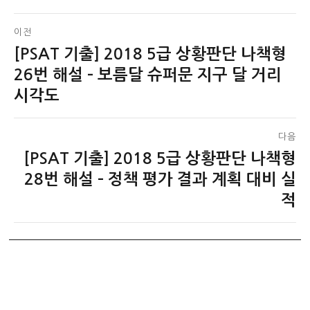
글
이전
[PSAT 기출] 2018 5급 상황판단 나책형
이
탐
전
26번 해설 – 보름달 슈퍼문 지구 달 거리
색
글:
시각도
다음
[PSAT 기출] 2018 5급 상황판단 나책형
다
음
28번 해설 – 정책 평가 결과 계획 대비 실
글:
적