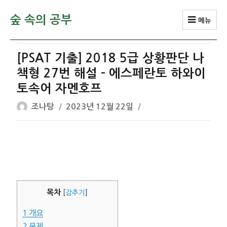
숲 속의 공부
메뉴
[PSAT 기출] 2018 5급 상황판단 나
책형 27번 해설 – 에스페란토 하와이
토속어 자멘호프
글
작
조나탕
2023년 12월 22일
쓴
성
이
일
자
목차
[
감추기
]
1
개요
2
문제