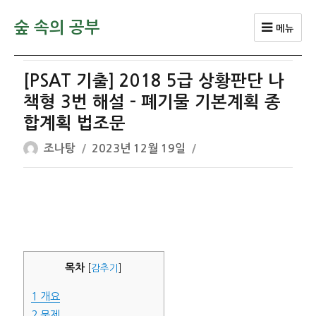
숲 속의 공부
메뉴
[PSAT 기출] 2018 5급 상황판단 나
책형 3번 해설 – 폐기물 기본계획 종
합계획 법조문
글
작
조나탕
2023년 12월 19일
쓴
성
이
일
자
목차
[
감추기
]
1
개요
2
문제