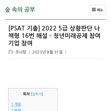
숲 속의 공부
메뉴
[PSAT 기출] 2022 5급 상황판단 나
책형 16번 해설 – 청년미래공제 참여
기업 참여
글
작
조나탕
2023년 8월 31일
쓴
성
이
일
자
목차
[
감추기
]
1
개요
2
문제