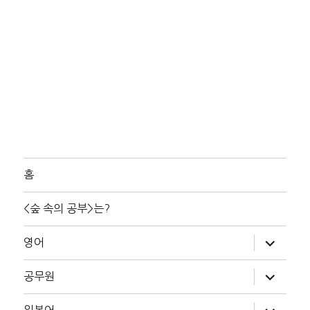
홈
<숲 속의 공부>는?
하
영어
위
메
뉴
하
공무원
확
위
장
메
뉴
하