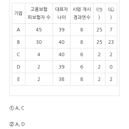
고용보험
대표자
사업 개시
(㉠
(㉡
기업
피보험자 수
나이
경과연수
)
)
A
45
39
8
25
7
B
30
40
8
25
23
C
4
40
6
2
2
D
2
39
6
2
0
E
2
38
8
2
2
① A, C
② A, D