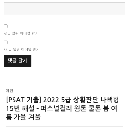
댓글 알림 이메일 받기
새 글 알림 이메일 받기
글
이전
[PSAT 기출] 2022 5급 상황판단 나책형
이
탐
전
15번 해설 – 퍼스널컬러 웜톤 쿨톤 봄 여
색
글:
름 가을 겨울