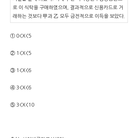
로 이 식탁을 구매하였으며, 결과적으로 신용카드로 거
래하는 것보다 甲과 乙 모두 금전적으로 이득을 보았다.
① 0<X<5
② 1<X<5
③ 1<X<6
④ 3<X<6
⑤ 3<X<10