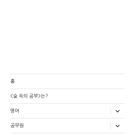
홈
<숲 속의 공부>는?
하
영어
위
메
뉴
하
공무원
확
위
장
메