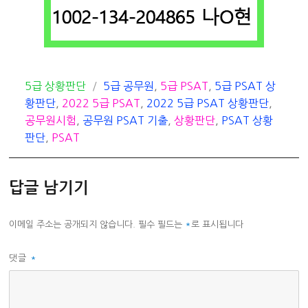
카
태
5급 상황판단
5급 공무원
,
5급 PSAT
,
5급 PSAT 상
테
그
황판단
,
2022 5급 PSAT
,
2022 5급 PSAT 상황판단
,
고
공무원시험
,
공무원 PSAT 기출
,
상황판단
,
PSAT 상황
리
판단
,
PSAT
답글 남기기
이메일 주소는 공개되지 않습니다.
필수 필드는
*
로 표시됩니다
댓글
*