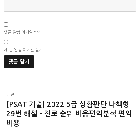
댓글 알림 이메일 받기
새 글 알림 이메일 받기
글
이전
[PSAT 기출] 2022 5급 상황판단 나책형
이
탐
전
29번 해설 – 진로 순위 비용편익분석 편익
색
글:
비용