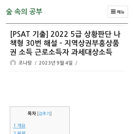
숲 속의 공부
메뉴
[PSAT 기출] 2022 5급 상황판단 나
책형 30번 해설 – 지역상권부흥상품
권 소득 근로소득자 과세대상소득
글
작
조나탕
2023년 9월 4일
쓴
성
이
일
자
목차
[
감추기
]
1
개요
2
문제