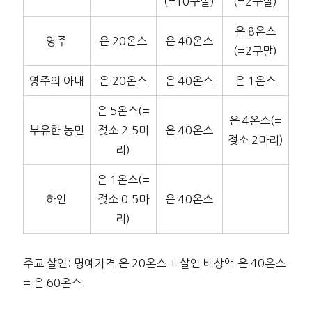
(=10쿠말)
(=2쿠말)
은 8온스
영주
은 20온스
은 40온스
(=2쿠말)
영주의 아내
은 20온스
은 40온스
은 1온스
은 5온스(=
은 4온스(=
부유한 농민
젖소 2.5마
은 40온스
젖소 2마리)
리)
은 1온스(=
하인
젖소 0.5마
은 40온스
리)
주교 살인: 명예가격 은 20온스 + 살인 배상액 은 40온스
= 은 60온스