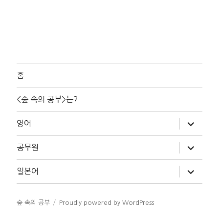
홈
<숲 속의 공부>는?
하
영어
위
메
뉴
하
공무원
확
위
장
메
뉴
하
일본어
확
위
장
메
뉴
확
숲 속의 공부
Proudly powered by WordPress
장