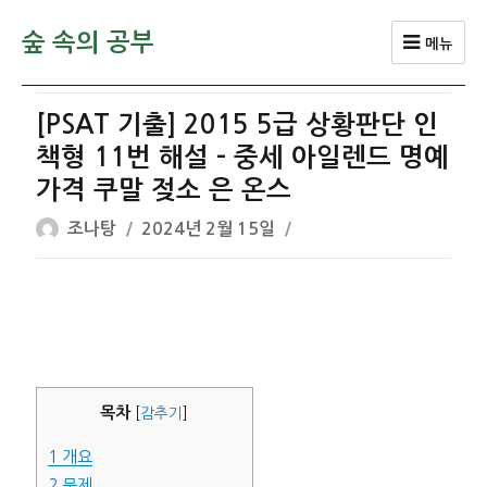
숲 속의 공부
메뉴
[PSAT 기출] 2015 5급 상황판단 인
책형 11번 해설 – 중세 아일렌드 명예
가격 쿠말 젖소 은 온스
글
작
조나탕
2024년 2월 15일
쓴
성
이
일
자
목차
[
감추기
]
1
개요
2
문제