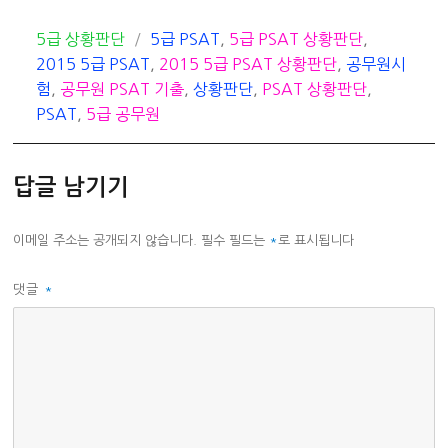
카
태
5급 상황판단
5급 PSAT
,
5급 PSAT 상황판단
,
테
그
2015 5급 PSAT
,
2015 5급 PSAT 상황판단
,
공무원시
고
험
,
공무원 PSAT 기출
,
상황판단
,
PSAT 상황판단
,
리
PSAT
,
5급 공무원
답글 남기기
이메일 주소는 공개되지 않습니다.
필수 필드는
*
로 표시됩니다
댓글
*