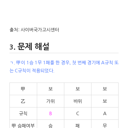
출처: 사이버국가고시센터
문제 해설
ㄱ. 甲이 1승 1무 1패를 한 경우, 첫 번째 경기에 A규칙 또
는 C규칙이 적용되었다.
甲
보
보
보
乙
가위
바위
보
규칙
B
C
A
甲 승패여부
승
패
무