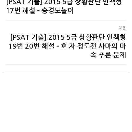
[PSAT 기출] 2015 5급 상황판단 인책형
이
탐
전
17번 해설 – 승경도놀이
색
글:
다음
[PSAT 기출] 2015 5급 상황판단 인책형
다
음
19번 20번 해설 – 호 자 정도전 사마의 마
글:
속 추론 문제