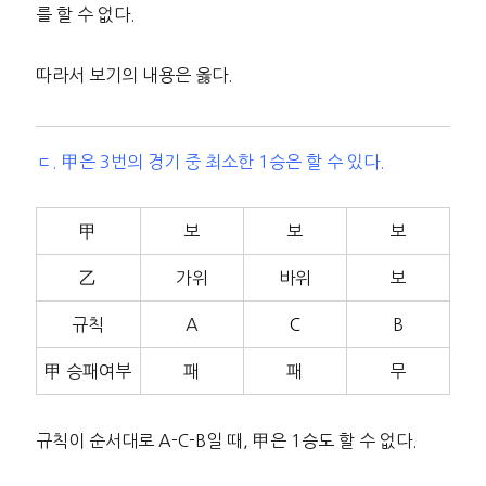
를 할 수 없다.
따라서 보기의 내용은 옳다.
ㄷ. 甲은 3번의 경기 중 최소한 1승은 할 수 있다.
甲
보
보
보
乙
가위
바위
보
규칙
A
C
B
甲 승패여부
패
패
무
규칙이 순서대로 A-C-B일 때, 甲은 1승도 할 수 없다.