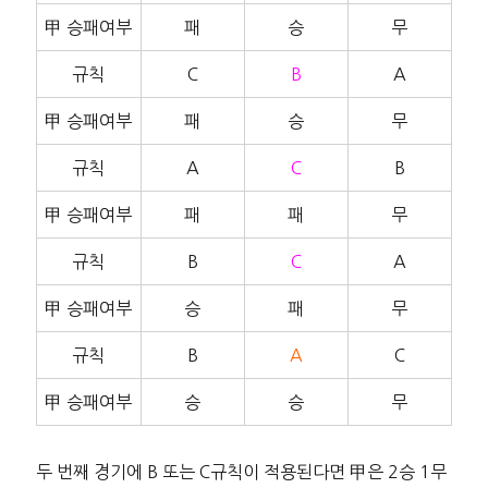
甲 승패여부
패
승
무
규칙
C
B
A
甲 승패여부
패
승
무
규칙
A
C
B
甲 승패여부
패
패
무
규칙
B
C
A
甲 승패여부
승
패
무
규칙
B
A
C
甲 승패여부
승
승
무
두 번째 경기에 B 또는 C규칙이 적용된다면 甲은 2승 1무