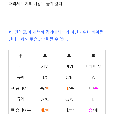
따라서 보기의 내용은 옳지 않다.
ㄹ. 만약 乙이 세 번째 경기에서 보가 아닌 가위나 바위를
낸다고 해도 甲은 3승을 할 수 없다.
甲
보
보
보
乙
가위
바위
가위/바위
규칙
B/C
C/B
A
甲 승패여부
승/
패
패
/승
패/
승
규칙
A/C
C/A
B
甲 승패여부
패
/
패
패/승
승
/패