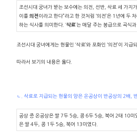
조선시대 궁녀가 받는 보수에는 의전, 선반, 삭료 세 가지가
이를
이라고 한다”라고 한 것처럼 ‘의전’은 1년에 두
의전
하는 식사를 의미한다. ‘
’는 매달 주는 봉급으로 곡식
삭료
조선시대 궁녀에게는 현물인 ‘삭료’와 포화인 ‘의전’이 지급
따라서 보기의 내용은 옳다.
ㄴ. 삭료로 지급되는 현물의 양은 온공상이 반공상의 2배,
공상 중 온공상은 쌀 7두 5승, 콩 6두 5승, 북어 2태 10미
은 쌀 4두, 콩 1두 5승, 북어 13미였다.