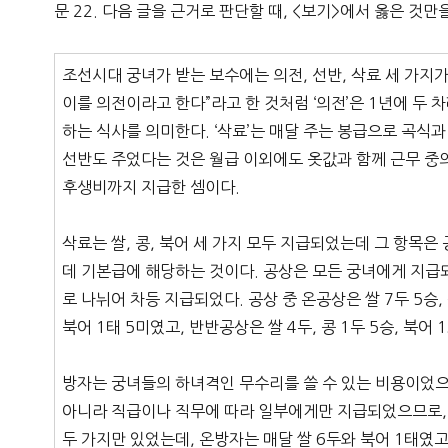
문 22. 다음 글을 근거로 판단할 때, <보기>에서 옳은 것만
조선시대 궁녀가 받는 보수에는 의전, 선반, 삭료 세 가지가
이를 의전이라고 한다”라고 한 것처럼 ‘의전’은 1년에 두 
하는 식사를 의미한다. ‘삭료’는 매달 주는 봉급으로 곡식
선반도 주었다는 것은 월급 이외에도 옷값과 함께 근무 중
후생비까지 지급한 셈이다.
삭료는 쌀, 콩, 북어 세 가지 모두 지급되었는데 그 항목
데 기본급에 해당하는 것이다. 공상은 모든 궁녀에게 지급
로 나뉘어 차등 지급되었다. 공상 중 온공상은 쌀 7두 5승, 콩
북어 1태 5미였고, 반반공상은 쌀 4두, 콩 1두 5승, 북어 
방자는 궁녀들의 하녀격인 무수리를 쓸 수 있는 비용이었으
아니라 직급이나 직무에 따라 일부에게만 지급되었으므로,
두 가지만 있었는데, 온방자는 매달 쌀 6두와 북어 1태였고