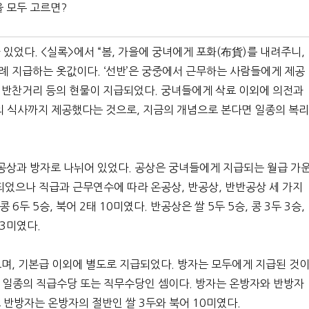
을 모두 고르면?
 있었다. <실록>에서 “봄, 가을에 궁녀에게 포화(布貨)를 내려주니,
차례 지급하는 옷값이다. ‘선반’은 궁중에서 근무하는 사람들에게 제공
과 반찬거리 등의 현물이 지급되었다. 궁녀들에게 삭료 이외에 의전과
의 식사까지 제공했다는 것으로, 지금의 개념으로 본다면 일종의 복
은 공상과 방자로 나뉘어 있었다. 공상은 궁녀들에게 지급되는 월급 가
되었으나 직급과 근무연수에 따라 온공상, 반공상, 반반공상 세 가지
 6두 5승, 북어 2태 10미였다. 반공상은 쌀 5두 5승, 콩 3두 3승,
13미였다.
며, 기본급 이외에 별도로 지급되었다. 방자는 모두에게 지급된 것
 일종의 직급수당 또는 직무수당인 셈이다. 방자는 온방자와 반방자
 반방자는 온방자의 절반인 쌀 3두와 북어 10미였다.