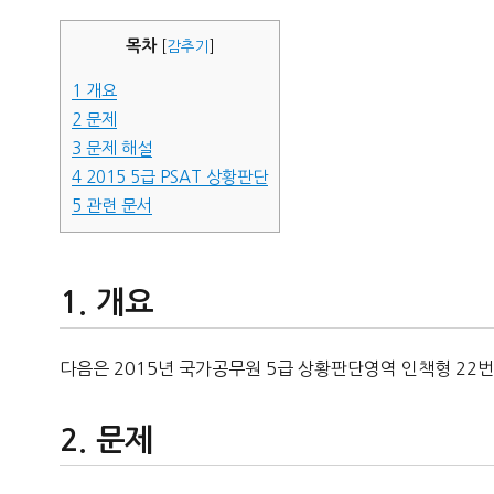
자
목차
[
감추기
]
1
개요
2
문제
3
문제 해설
4
2015 5급 PSAT 상황판단
5
관련 문서
개요
다음은 2015년 국가공무원 5급 상황판단영역 인책형 22번
문제