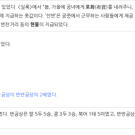
 있었다. <실록>에서 “봄, 가을에 궁녀에게
(布貨)를 내려주니,
포화
 차례 지급하는 옷값이다. ‘선반’은 궁중에서 근무하는 사람들에게 제공
과 반찬거리 등의
이 지급되었다.
현물
되었다.
 반공상이 반반공상의 2배였다.
였다. 반공상은 쌀 5두 5승, 콩 3두 3승, 북어 1태 5미였고, 반반공상