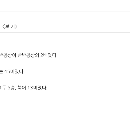
<보 기>
 반공상이 반반공상의 2배였다.
는 45미였다.
1두 5승, 북어 13미였다.