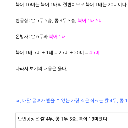
북어 10미는 북어 1태의 절반이므로 북어 1태는 20미이다.
반공상: 쌀 5두 5승, 콩 3두 3승,
북어 1태 5미
온방자: 쌀 6두와
북어 1태
북어 1태 5미 + 1태 = 25미 + 20미 =
45미
따라서 보기의 내용은 옳다.
ㄹ. 매달 궁녀가 받을 수 있는 가장 적은 삭료는 쌀 4두, 콩 1
반반공상은
였다.
쌀 4두, 콩 1두 5승, 북어 13미