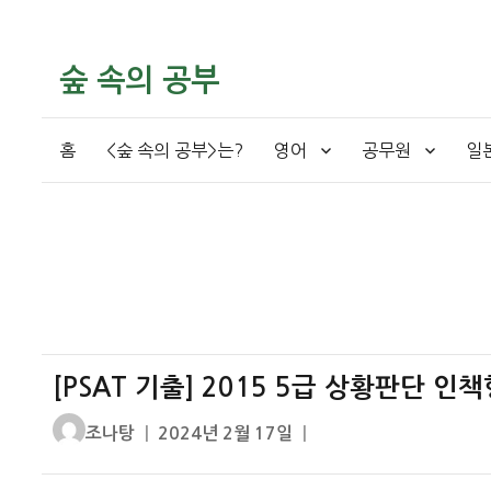
숲 속의 공부
홈
<숲 속의 공부>는?
영어
공무원
일
[PSAT 기출] 2015 5급 상황판단 인
글
작
조나탕
2024년 2월 17일
쓴
성
이
일