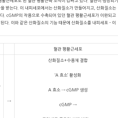
평활근세포로 된 혈관 평활근육 조직이 감싸고 있다. 혈관이 팽창되
극을 받는다. 이 내피세포에서는 산화질소가 만들어지고, 산화질소는
다. cGMP의 작용으로 수축되어 있던 혈관 평활근세포가 이완되고
 된다. 이와 같은 산화질소의 기능 때문에 산화질소를 내피세포－이
혈관 평활근세포
산화질소+수용체 결합
‘A 효소’ 활성화
극
A 효소 → cGMP 생성
→
cGMP →