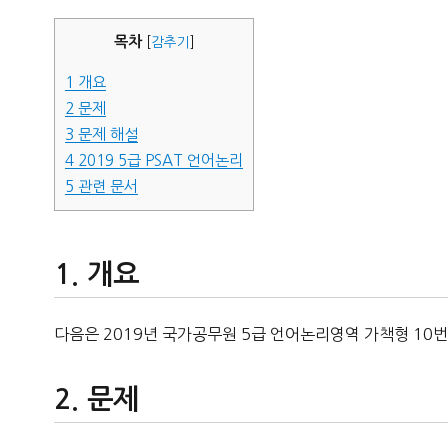
자
목차
[
감추기
]
1
개요
2
문제
3
문제 해설
4
2019 5급 PSAT 언어논리
5
관련 문서
개요
다음은 2019년 국가공무원 5급 언어논리영역 가책형 10번
문제