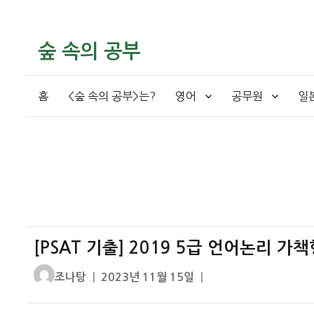
숲 속의 공부
홈
<숲 속의 공부>는?
영어
공무원
일
[PSAT 기출] 2019 5급 언어논리 
글
작
조나탕
2023년 11월 15일
쓴
성
이
일