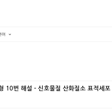
본어
가책형 10번 해설 – 신호물질 산화질소 표적세포